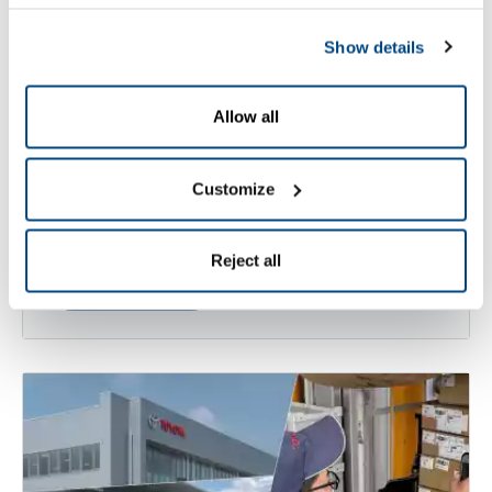
Show details
Allow all
Traditie ontmoet high tech:
Customize
Digitaliseren met ZetesMedea
Reject all
Lees verder