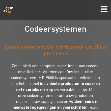
Overslaan
Mo
en
Me
naar
de
C
o
d
e
e
r
s
y
s
t
e
m
e
n
inhoud
gaan
Codeersystemen voor het traceren van al uw
producten
Zetes biedt een compleet assortiment aan codeer-
en etiketteersystemen aan. Ons industriële
codeersysteem MD-9000 is speciaal ontwikkeld om
u te helpen snel
individuele producten te coderen
en te serialiseren
op uw verpakkingslijn. Met
onze codeersystemen kunt u uw producten
traceren in uw supply chain en
voldoen aan de
nieuwste regelgevingen en voorschriften
, zoals