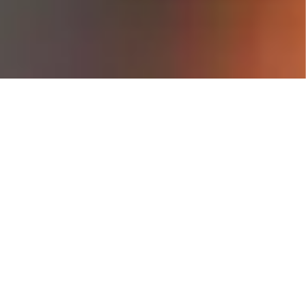
F
l
e
x
i
b
e
l
o
n
t
w
e
r
p
v
o
o
r
o
p
t
i
m
a
l
e
p
r
e
s
t
a
t
i
e
s
Dankzij het flexibele ontwerp kunnen onze
codeersystemen in zowel nieuwe als
bestaande verpakkingslijnen geïntegreerd
worden.
U kunt ook aanvullende hardwaremodules