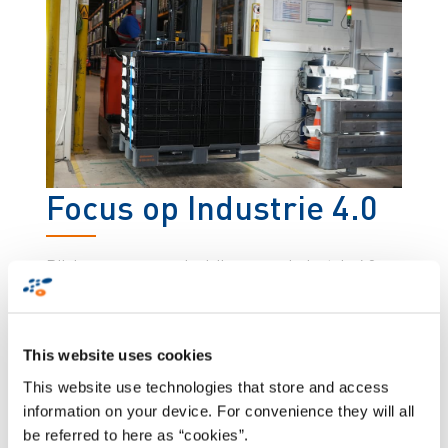
Focus op Industrie 4.0
Bij de overgang van bedrijven naar Industrie 4.0
spelen digitalisering en automatisering een
belangrijke rol. Continental identificeert en
gebruikt specifieke verbeteringen op het gebied
This website uses cookies
van intralogistiek. Hierbij komt met name het
goederenontvangstproces in beeld. In Ingolstadt
This website use technologies that store and access
worden dagelijks grote aantallen pallets
information on your device. For convenience they will all
ontvangen, met soms wel 60 dozen per pallet. Elke
be referred to here as “cookies”.