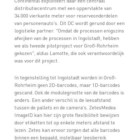
Continental exploiteert daar een centraal
distributiecentrum met een oppervlakte van
34.000 vierkante meter voor reserveonderdelen
van personenauto's. Dit DC wordt gerund door een
logistieke partner. "Omdat de processen enigszins
afwijken van de processen in Ingolstadt, hebben
we als tweede pilotproject voor Groß-Rohrheim
gekozen", aldus Lamotte, die ook verantwoordelijk
was voor dit project.
In tegenstelling tot Ingolstadt worden in Groß-
Rohrheim geen 2D-barcodes, maar 1D-barcodes
gescand. Ook de modulegrootte van de barcodes is
anders. Een ander verschil is de leesafstand
tussen de pallets en de camera's. ZetesMedea
ImageID kan hier zijn grote flexibiliteit bewijzen
door etiketten tot op enkele meters afstand te
lezen. Zetes kan ervoor zorgen dat alle barcodes
binnen een bepaald, instelbaar leesbereik