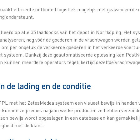
maakt efficiënte outbound logistiek mogelijk met geavanceerde 
ng ondersteunt.
leerd op alle 35 laaddocks van het depot in Norrköping. Het sy
n analyseren, nog vóór de goederen in de vrachtwagen worden ge
 om per ongeluk de verkeerde goederen in het verkeerde voertui
et systeem. Dankzij deze geautomatiseerde oplossing kan Post
en kunnen meerdere operators tegelijkertijd dezelfde vrachtwag
n de lading en de conditie
TPL met het ZetesMedea systeem een visueel bewijs in handen v
Zo kunnen ze precies nagaan welke producten ze hebben verzonden
fisch bewijs wordt opgeslagen in een database en kan gemakkeli
igheid met de klant.