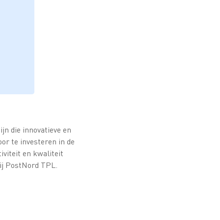
jn die innovatieve en
oor te investeren in de
iteit en kwaliteit
ij PostNord TPL.