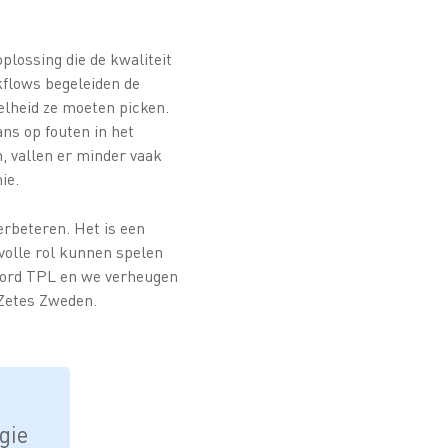
plossing die de kwaliteit
kflows begeleiden de
elheid ze moeten picken.
ns op fouten in het
 vallen er minder vaak
ie.
erbeteren. Het is een
volle rol kunnen spelen
tNord TPL en we verheugen
Zetes Zweden.
gie