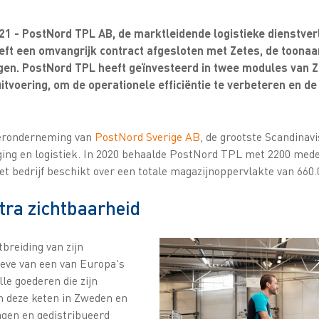
1 - PostNord TPL AB, de marktleidende logistieke dienstverl
eft een omvangrijk contract afgesloten met Zetes, de toona
gen. PostNord TPL heeft geïnvesteerd in twee modules van 
uitvoering, om de operationele efficiëntie te verbeteren en 
eronderneming van
PostNord Sverige AB
, de grootste Scandinav
ging en logistiek. In 2020 behaalde PostNord TPL met 2200 me
Het bedrijf beschikt over een totale magazijnoppervlakte van 660
extra zichtbaarheid
breiding van zijn
oeve van een van Europa's
le goederen die zijn
n deze keten in Zweden en
gen en gedistribueerd