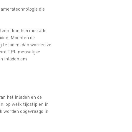
cameratechnologie die
steem kan hiermee alle
laden. Mochten de
g te laden, dan worden ze
Nord TPL menselijke
en inladen om
an het inladen en de
, op welk tijdstip en in
jk worden opgevraagd in