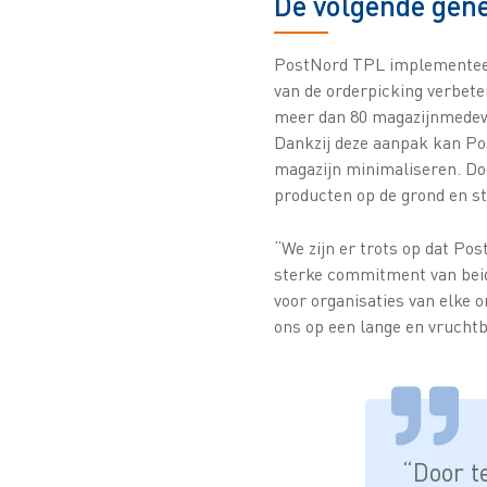
De volgende gene
PostNord TPL implementee
van de orderpicking verbete
meer dan 80 magazijnmedewe
Dankzij deze aanpak kan Pos
magazijn minimaliseren. Do
producten op de grond en s
“We zijn er trots op dat Po
sterke commitment van beide
voor organisaties van elke 
ons op een lange en vruch
“Door t