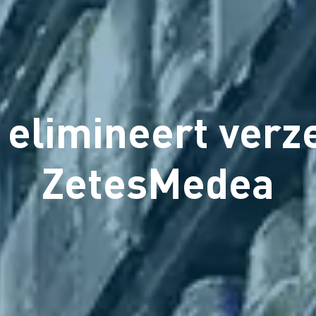
 elimineert verz
ZetesMedea