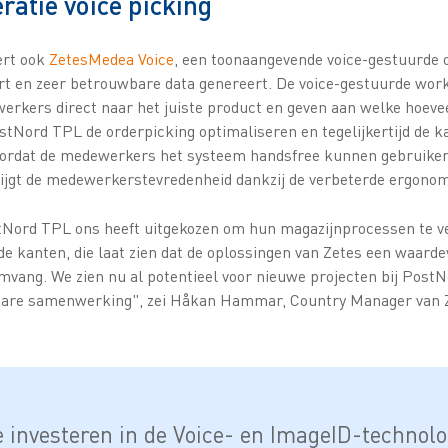
ratie voice picking
rt ook
ZetesMedea Voice
, een toonaangevende voice-gestuurde o
rt en zeer betrouwbare data genereert. De voice-gestuurde wor
rkers direct naar het juiste product en geven aan welke hoeve
tNord TPL de orderpicking optimaliseren en tegelijkertijd de ka
ordat de medewerkers het systeem handsfree kunnen gebruiken,
tijgt de medewerkerstevredenheid dankzij de verbeterde ergonom
stNord TPL ons heeft uitgekozen om hun magazijnprocessen te v
 kanten, die laat zien dat de oplossingen van Zetes een waarde
omvang. We zien nu al potentieel voor nieuwe projecten bij Pos
tbare samenwerking", zei Håkan Hammar, Country Manager van 
e investeren in de Voice- en ImageID-technolo