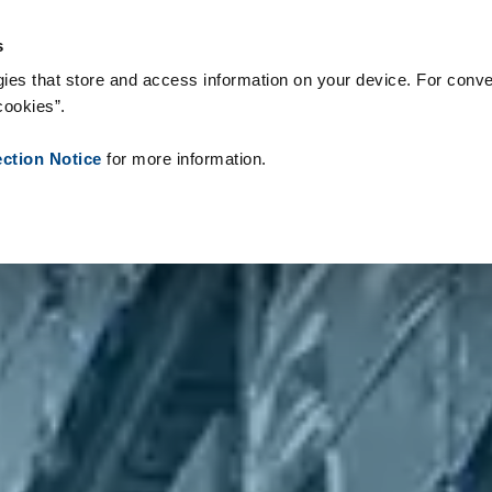
 Supplies
Onze klanten
Over Zetes
Nieuws
Contact
Peo
s
ies that store and access information on your device. For conve
cookies”.
ection Notice
for more information.