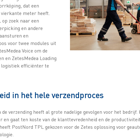
orrköping, dat een
 vierkante meter heeft.
 op zoek naar een
erpicking en andere
 aansturen en
koos voor twee modules uit
etesMedea Voice om de
ren en ZetesMedea Loading
logistiek efficiënter te
id in het hele verzendproces
n de verzending heeft al grote nadelige gevolgen voor het bedrijf.
ar en gaat ten koste van de klanttevredenheid en de productivitei
 heeft PostNord TPL gekozen voor de Zetes oplossing voor geau
ologie.