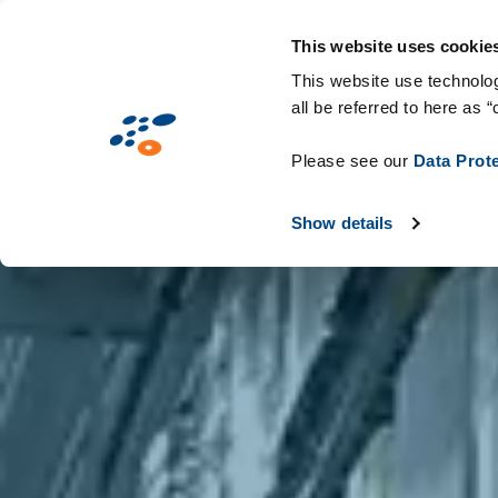
Overslaan
Solutions
Markten
Technologieën &
en
This website uses cookie
naar
This website use technolog
all be referred to here as “
de
inhoud
Please see our
Data Prot
gaan
Show details