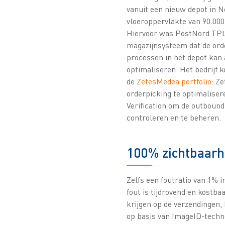
vanuit een nieuw depot in N
vloeroppervlakte van 90.000
Hiervoor was PostNord TPL
magazijnsysteem dat de ord
processen in het depot kan
optimaliseren. Het bedrijf 
de
ZetesMedea portfolio
: Z
orderpicking te optimalise
Verification om de outbound 
controleren en te beheren.
100% zichtbaarhe
Zelfs een foutratio van 1% i
fout is tijdrovend en kostba
krijgen op de verzendingen,
op basis van ImageID-techn