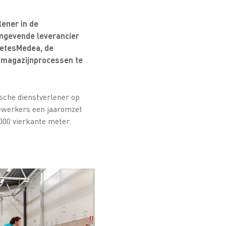
ener in de
angevende leverancier
ZetesMedea, de
de magazijnprocessen te
ische dienstverlener op
dewerkers een jaaromzet
.000 vierkante meter.