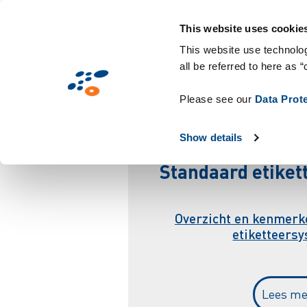
Overslaan
Solutions
Markten
Technologieën & S
en
This website uses cookie
naar
This website use technolog
all be referred to here as “
de
E
inhoud
Please see our
Data Prot
gaan
Show details
Standaard etike
Overzicht en kenmerk
etiketteers
Lees me