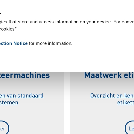
upplies
Onze klanten
Over Zetes
Nieuws
Contact
Peopl
s
ies that store and access information on your device. For conve
cookies”.
t
i
k
e
t
t
e
e
r
s
y
s
t
e
m
ection Notice
for more information.
tteermachines
Maatwerk et
en van standaard
Overzicht en ke
ystemen
etike
er
L