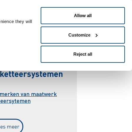
Nederlands
e ID
Allow all
nience they will
Customize
e
n
Reject all
iketteersystemen
nmerken van maatwerk
tteersytemen
ees meer