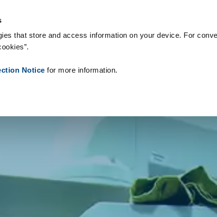
 Supplies
Onze klanten
Over Zetes
Nieuws
Contact
Peo
s
ies that store and access information on your device. For conve
cookies”.
ection Notice
for more information.