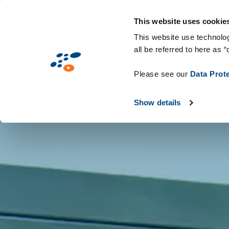
Overslaan
Solutions
Markten
Technologieën &
en
This website uses cookie
naar
This website use technolog
all be referred to here as “
de
inhoud
Please see our
Data Prot
gaan
Show details