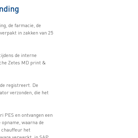
ending
ng, de farmacie, de
 verpakt in zakken van 25
tijdens de interne
sche Zetes MD print &
de registreert. De
tor verzonden, die het
ri PES en ontvangen een
de opname, waarna de
 chauffeur het
tware verwerkt, in SAP