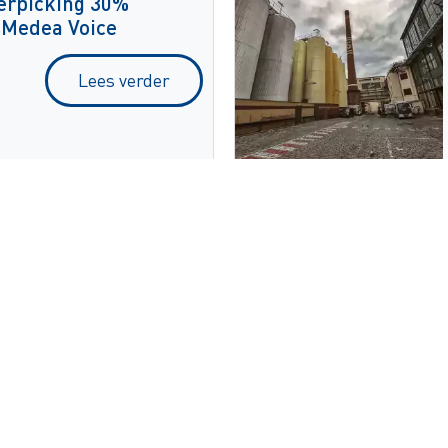
erpicking 30%
esMedea Voice
Lees verder
 ZetesMedea
aan de wereldwijd
Lees verder