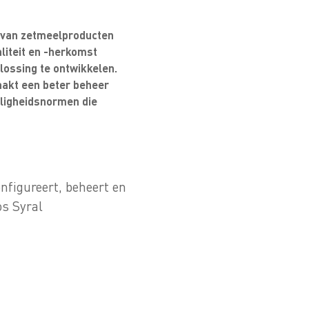
t van zetmeelproducten
liteit en -herkomst
lossing te ontwikkelen.
aakt een beter beheer
iligheidsnormen die
onfigureert, beheert en
s Syral