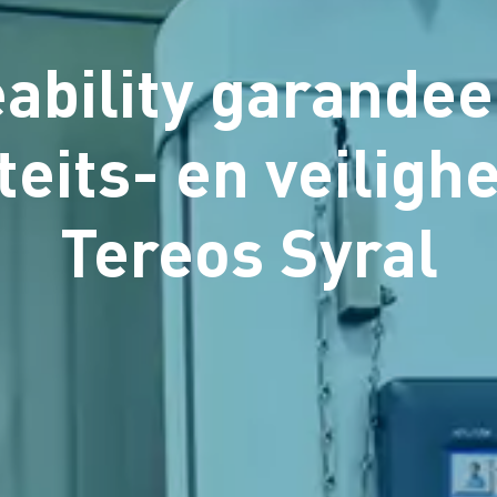
eability garandee
teits- en veiligh
Tereos Syral