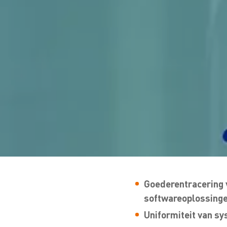
Goederentracering v
softwareoplossinge
Uniformiteit van sy