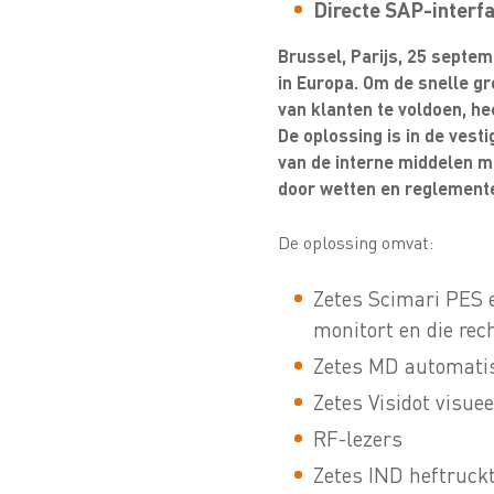
Directe SAP-interf
Brussel, Parijs, 25 septe
in Europa. Om de snelle g
van klanten te voldoen, he
De oplossing is in de ves
van de interne middelen mo
door wetten en reglemente
De oplossing omvat:
Zetes Scimari PES e
monitort en die re
Zetes MD automatis
Zetes Visidot visue
RF-lezers
Zetes IND heftruck