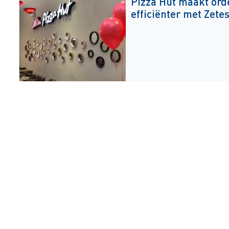
Pizza Hut maakt ord
efficiënter met Zet
Budvar
Budvar kan dankzij
moeiteloos voldoen 
stijgende vraag