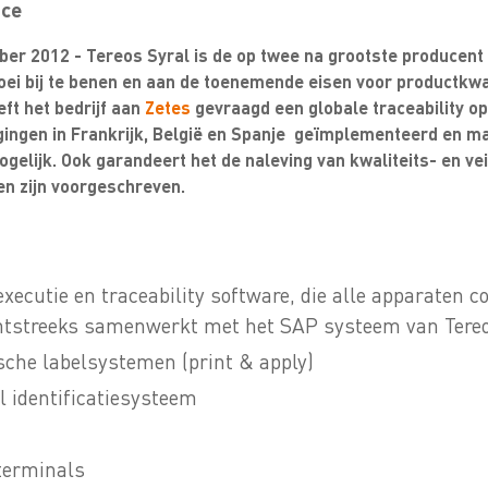
ace
mber 2012 - Tereos Syral is de op twee na grootste producen
roei bij te benen en aan de toenemende eisen voor productkwa
eft het bedrijf aan
Zetes
gevraagd een globale traceability op
tigingen in Frankrijk, België en Spanje geïmplementeerd en m
gelijk. Ook garandeert het de naleving van kwaliteits- en ve
n zijn voorgeschreven.
xecutie en traceability software, die alle apparaten c
chtstreeks samenwerkt met het SAP systeem van Tereo
che labelsystemen (print & apply)
el identificatiesysteem
terminals