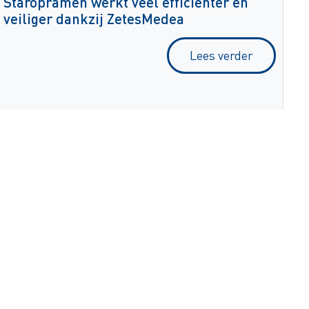
Staropramen werkt veel efficiënter en
veiliger dankzij ZetesMedea
Lees verder
Bicafé
Field service-oplossing voert verkoop op
Lees verder