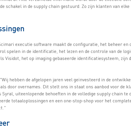
de schakel in de supply chain gestuurd. Zo zijn klanten van elke
ssingen
cimari executie software maakt de configuratie, het beheer en 
rol spelen in de identificatie, het lezen en de controle van de lo
s Visidot, het op imaging gebaseerde identificatiesysteem, zijn 
 "Wij hebben de afgelopen jaren veel geïnvesteerd in de ontwikke
als door overnames. Dit stelt ons in staat ons aanbod voor de kl
s Syral, uiteenlopende behoeften in de volledige supply chain te
eerde totaaloplossingen en een one-stop-shop voor het complet
t."
eer