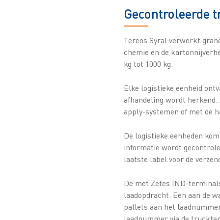
Gecontroleerde t
Tereos Syral verwerkt grane
chemie en de kartonnijverhe
kg tot 1000 kg.
Elke logistieke eenheid ontv
afhandeling wordt herkend. 
apply-systemen of met de h
De logistieke eenheden kome
informatie wordt gecontrole
laatste label voor de verzen
De met Zetes IND-terminals
laadopdracht. Een aan de w
pallets aan het laadnummer 
laadnummer via de truckterm