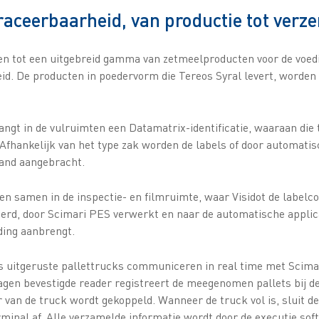
raceerbaarheid, van productie tot verz
n tot een uitgebreid gamma van zetmeelproducten voor de voedi
id. De producten in poedervorm die Tereos Syral levert, worden
angt in de vulruimten een Datamatrix-identificatie, waaraan die 
Afhankelijk van het type zak worden de labels of door automati
and aangebracht.
n samen in de inspectie- en filmruimte, waar Visidot de labelco
erd, door Scimari PES verwerkt en naar de automatische applica
ding aanbrengt.
 uitgeruste pallettrucks communiceren in real time met Scima
agen bevestigde reader registreert de meegenomen pallets bij 
van de truck wordt gekoppeld. Wanneer de truck vol is, sluit de
inal af. Alle verzamelde informatie wordt door de executie sof