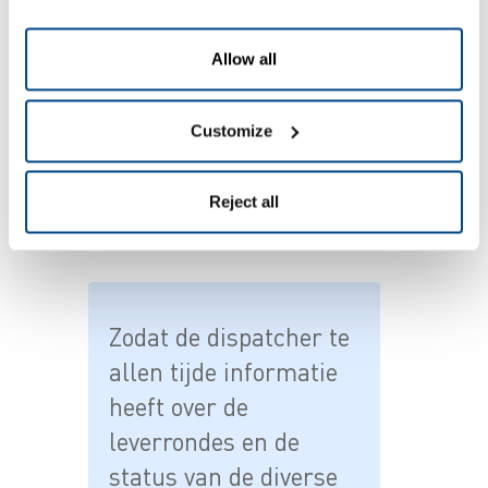
leveringen kan opvolgen om zo de gepaste
beslissing te nemen in geval van vragen of
afwijkingen”, concludeert Christoph.
Allow all
Met ZetesChronos powered by het MCL™
Customize
Mobility Platform, het op de cloud gebaseerde
enterprise mobility platform voor supply chain,
kan Desco alle mobiele applicaties, apparaten en
Reject all
operatoren centraal beheren.
Zodat de dispatcher te
allen tijde informatie
heeft over de
leverrondes en de
status van de diverse