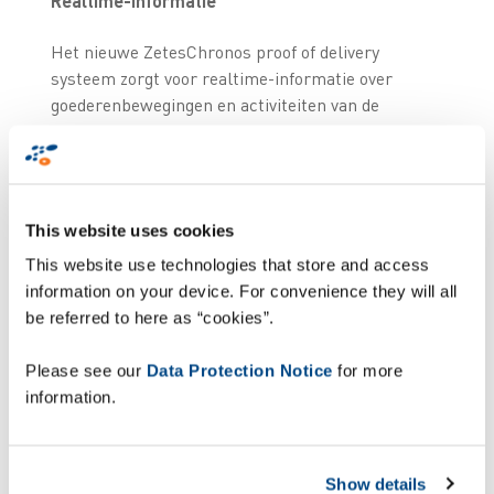
Realtime-informatie
Het nieuwe ZetesChronos proof of delivery
systeem zorgt voor realtime-informatie over
goederenbewegingen en activiteiten van de
vrachtwagenchauffeurs zodoende garandeert het
de traceerbaarheid in het hele leveringsproces.
“ZetesChronos wordt aan ons bestaande ERP-
This website uses cookies
systeem gekoppeld en onze chauffeurs zullen
worden uitgerust met nieuwe touchscreen
This website use technologies that store and access
PDA’s”, vertelt Christoph Beyls. Het systeem
information on your device. For convenience they will all
verzamelt alle data van de logistieke handelingen
be referred to here as “cookies”.
tijdens de rondes, van het laden van de trucks,
over de leveringen, pick-ups en retour registratie.
Please see our
Data Protection Notice
for more
“Deze worden geregistreerd via de PDA, en
information.
teruggekoppeld naar de backoffice zodat de
dispatcher ten allen tijde informatie heeft over de
leverrondes en de status van de diverse
Show details