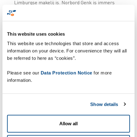
Limburgse makelij is. Norbord Genk is immers
een van ’s werelds belangrijkste fabrikanten van
houten plaatmateriaal: de 125 medewerkers
maken per dag liefst 1200 m3 OSB-platen.
This website uses cookies
“We vermalen en verwerken in onze fabriek
This website use technologies that store and access
boomstammen tot houten platen met een tiental
information on your device. For convenience they will all
verschillende plaatdiktes”
, zegt Steven Brouillard,
be referred to here as “cookies”.
afdelingsverantwoordelijke Finishing End
Operations bij Norbord. Vervolgens worden de
Please see our
Data Protection Notice
for more
platen op een pallet geplaatst en ingepakt met
information.
een folie, tot een standaard pakhoogte van 900 mm
of maximum 1,5 ton. Om de pallet, de platen en
hun stocklocatie vervolgens te registreren in het
Show details
ERP, rolt een label uit de ERP-software die
aangebracht wordt op de verpakte pallet en
gescand.
Allow all