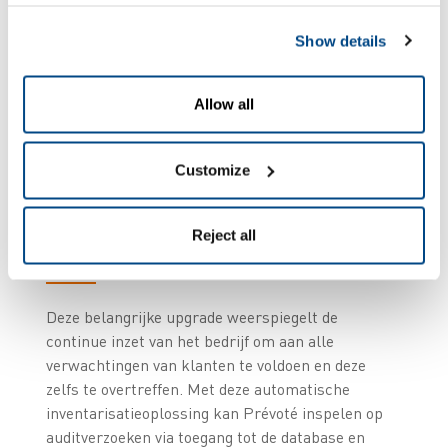
navigeert het systeem door verschillende
gangpaden en vormt zo een optimale mobiele
Show details
oplossing voor magazijn- en voorraadbeheer. Met
de magnetische basis voor optimale stabiliteit en
Allow all
met sensoren en radartechnologie voor detectie
van eventuele obstakels is de veiligheid van
operators gegarandeerd.
Customize
Een 100% geslaagde
Reject all
upgrade
Deze belangrijke upgrade weerspiegelt de
continue inzet van het bedrijf om aan alle
verwachtingen van klanten te voldoen en deze
zelfs te overtreffen. Met deze automatische
inventarisatieoplossing kan Prévoté inspelen op
auditverzoeken via toegang tot de database en