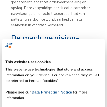
goederenontvangst tot ordervoorbereiding en
opslag. Deze zorgvuldige identificatie garandeert
nauwkeurige en directe traceerbaarheid van
pallets, waardoor de zichtbaarheid van alle
eenheden in voorraad verbetert.
De machine vision-
oplossing voor opname
van 3D-beelden
This website uses cookies
This website use technologies that store and access
Het FPI-systeem omvat een Zetes ImageID-
information on your device. For convenience they will all
station dat is uitgerust met camera’s waarmee
be referred to here as “cookies”.
1D/2D-barcodes in één oogopslag kunnen worden
vastgelegd. De oplossing identificeert nauwkeurig
Please see our
Data Protection Notice
for more
alle palletcodes en hun respectievelijke locaties,
information.
wat volledig geautomatiseerd magazijnbeheer
mogelijk maakt. Gemonteerd op een vorkheftruck