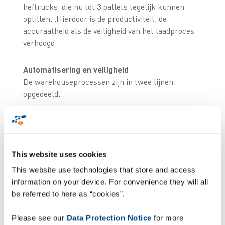
heftrucks, die nu tot 3 pallets tegelijk kunnen
optillen. .Hierdoor is de productiviteit, de
accuraatheid als de veiligheid van het laadproces
verhoogd.
Automatisering en veiligheid
De warehouseprocessen zijn in twee lijnen
opgedeeld:
de opslag en orderverwerking van
de zelf geproduceerde frisdranken
de ontvangst, opslag en
This website uses cookies
orderverwerking van aangevoerde
This website use technologies that store and access
information on your device. For convenience they will all
frisdranken - zoals Chaudfontaine
be referred to here as “cookies”.
Pallets komen in de laatste fase van beide
Please see our
Data Protection Notice
for more
warehouseprocessen ingepakt en gelabeld aan