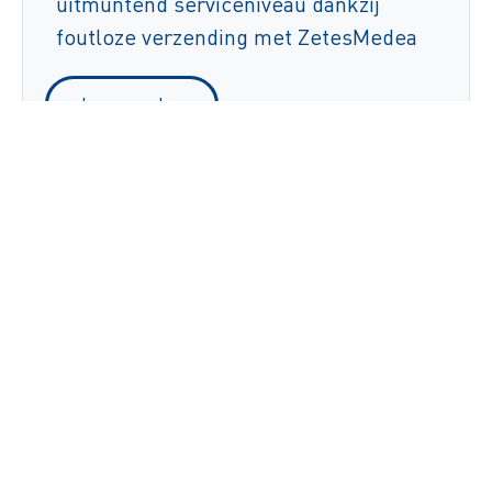
uitmuntend serviceniveau dankzij
foutloze verzending met ZetesMedea
Lees verder
Staropramen digitaliseert