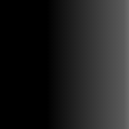
Future-proof
Integration
Why Zetes
Kundreferenser