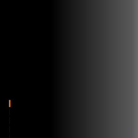
Mjukvara för styrning
Store tasks
Customer service
Supply chain solutions
Brochure