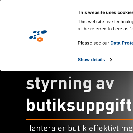
Hoppa
Lösningar
Branscher
Teknik och för
till
This website uses cookie
huvudinnehåll
This website use technolog
all be referred to here as “
Please see our
Data Prot
M
j
u
k
v
a
r
a
f
ö
r
Show details
s
t
y
r
n
i
n
g
a
v
b
u
t
i
k
s
u
p
p
g
i
f
t
Hantera er butik effektivt m