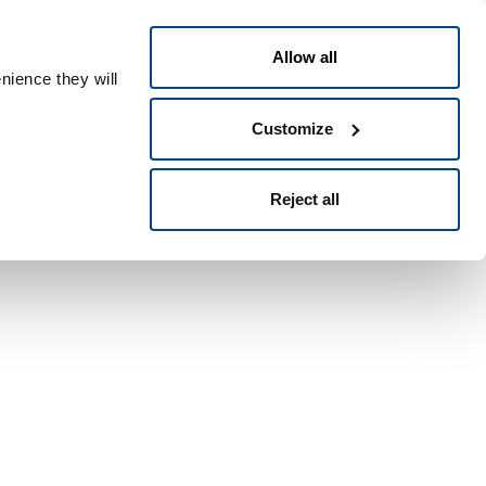
Swedish
ople ID
Allow all
nience they will
Customize
Reject all