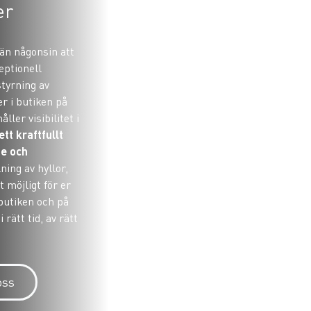
er
 än någonsin att
eptionell
tyrning av
r i butiken på
ller visibilitet i
ett kraftfullt
te och
ing av hyllor,
t möjligt för er
 butiken och på
 rätt tid, av rätt
oss