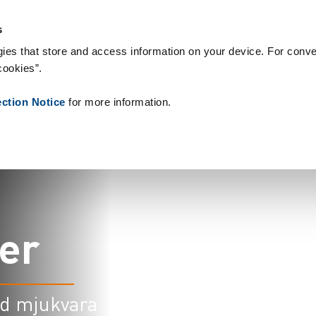
brukningsvaror
Referenser
Om oss
Nyheter
Kontakt
Pe
s
ies that store and access information on your device. For conve
cookies”.
ection Notice
for more information.
e
r
ed mjukvara