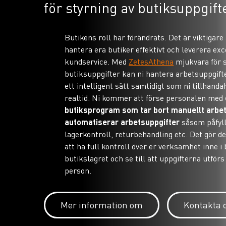
för styrning av butiksuppgift
Butikens roll har förändrats. Det är viktigare
hantera era butiker effektivt och leverera exc
kundservice. Med
ZetesAthena
mjukvara för s
butiksuppgifter kan ni hantera arbetsuppgifte
ett intelligent sätt samtidigt som ni tillhandahå
realtid. Ni kommer att förse personalen med
butiksprogram som tar bort manuellt arbe
automatiserar arbetsuppgifter
såsom påfylln
lagerkontroll, returbehandling etc. Det gör de
att ha full kontroll över er verksamhet inne i
butikslagret och se till att uppgifterna utförs i
person.
Mer information om
Kontakta 