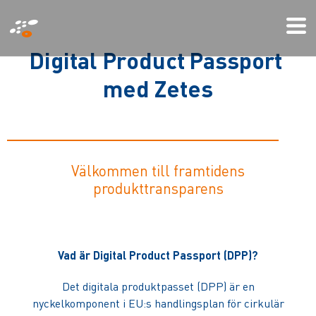
Hoppa
Mo
till
Me
huvudinnehåll
D
i
g
i
t
a
l
P
r
o
d
u
c
t
P
a
s
s
p
o
r
t
m
e
d
Z
e
t
e
s
Välkommen till framtidens
produkttransparens
Vad är Digital Product Passport (DPP)?
Det digitala produktpasset (DPP) är en
nyckelkomponent i EU:s handlingsplan för cirkulär