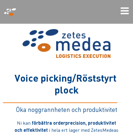
Hoppa
Mo
till
Me
huvudinnehåll
V
o
i
c
e
p
i
c
k
i
n
g
/
R
ö
s
t
s
t
y
r
t
p
l
o
c
k
Öka noggrannheten och produktivitet
Ni kan
förbättra orderprecision, produktivitet
och effektivitet
i hela ert lager med ZetesMedeas