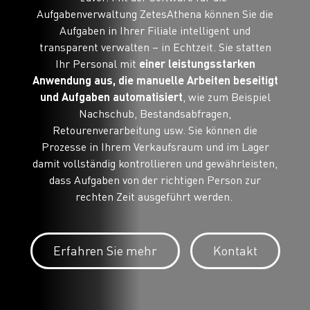
Aufgabenverwaltung ZetesAthena können Sie die
Aufgaben in Ihrer Filiale intelligent und
transparent verwalten – in Echtzeit. Sie statten
Ihr Personal mit
einer leistungsstarken
Anwendung aus, die manuelle Arbeiten beseitigt
und Aufgaben automatisiert
, wie zum Beispiel
Nachschub, Bestandsabfragen,
Retourenverarbeitung usw. Sie können die
Prozesse in Ihrem Verkaufsraum und im Lager
damit vollständig kontrollieren und gewährleisten,
dass Aufgaben von der richtigen Person zur
rechten Zeit ausgeführt werden.
Erfahren Sie mehr
Kontakt