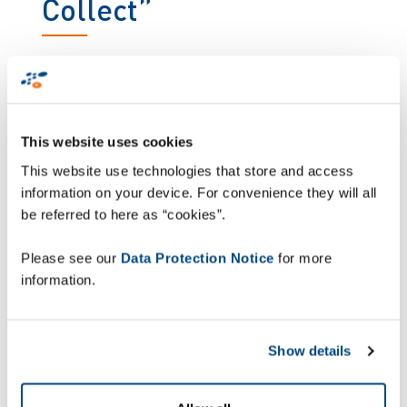
Collect”
Efter det första lyckade projektet bestämde
Brown Thomas Arnotts under 2022 att de skulle
utöka användningen av lösningen genom att lägga
till ZetesAthenas Click & Collect-modul. Lagom
This website uses cookies
till högsäsong och jul var lösningen igång i alla
butiker i hela landet.
This website use technologies that store and access
information on your device. For convenience they will all
"På Brown Thomas Arnotts är vårt uppdrag att
be referred to here as “cookies”.
förnya detaljhandeln i alla aspekter, inklusive att
erbjuda de allra bästa shoppingupplevelserna i
Please see our
Data Protection Notice
for more
flera kanaler för våra kunder. Samarbetet med
information.
ZetesAthena har gjort det möjligt för oss att
enkelt anpassa oss till kundernas föränderliga
krav utan att någonsin kompromissa med den
Show details
exceptionella standarden på kundservice, som är
synonymt med Brown Thomas och Arnotts. Med