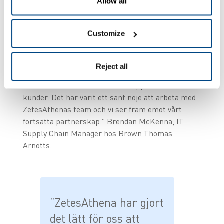
den sömlösa Click & Collect-modulen kan vi
Allow all
effektivt hantera beställningar och se till att
varje kund får sina varor korrekt och i tid, en
Customize
viktig komponent i dagens detaljhandelslandskap.
Plattformens användarvänliga gränssnitt har
gjort det möjligt för vår personal att snabbt
Reject all
anpassa sig, så att vi kan erbjuda exceptionell
service och flexibilitet till våra uppskattade
kunder. Det har varit ett sant nöje att arbeta med
ZetesAthenas team och vi ser fram emot vårt
fortsätta partnerskap.” Brendan McKenna, IT
Supply Chain Manager hos Brown Thomas
Arnotts.
”ZetesAthena har gjort
det lätt för oss att