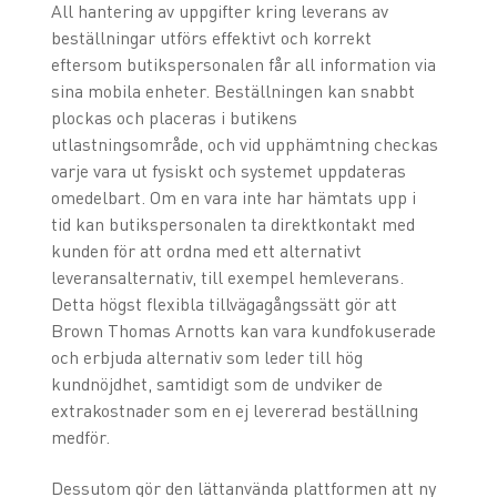
All hantering av uppgifter kring leverans av
beställningar utförs effektivt och korrekt
eftersom butikspersonalen får all information via
sina mobila enheter. Beställningen kan snabbt
plockas och placeras i butikens
utlastningsområde, och vid upphämtning checkas
varje vara ut fysiskt och systemet uppdateras
omedelbart. Om en vara inte har hämtats upp i
tid kan butikspersonalen ta direktkontakt med
kunden för att ordna med ett alternativt
leveransalternativ, till exempel hemleverans.
Detta högst flexibla tillvägagångssätt gör att
Brown Thomas Arnotts kan vara kundfokuserade
och erbjuda alternativ som leder till hög
kundnöjdhet, samtidigt som de undviker de
extrakostnader som en ej levererad beställning
medför.
Dessutom gör den lättanvända plattformen att ny