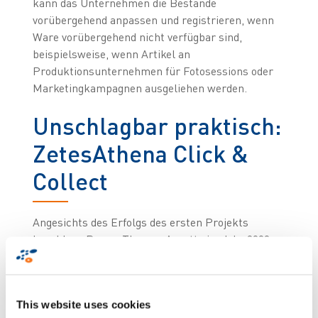
kann das Unternehmen die Bestände
vorübergehend anpassen und registrieren, wenn
Ware vorübergehend nicht verfügbar sind,
beispielsweise, wenn Artikel an
Produktionsunternehmen für Fotosessions oder
Marketingkampagnen ausgeliehen werden.
Unschlagbar praktisch:
ZetesAthena Click &
Collect
Angesichts des Erfolgs des ersten Projekts
beschloss Brown Thomas Arnotts im Jahr 2022,
die Nutzung der Lösung um das Modul
ZetesAthena Click & Collect zu erweitern.
Rechtzeitig zu Peak-Zeiten wie dem
This website uses cookies
Weihnachtsgeschäft war die Lösung einsatzbereit