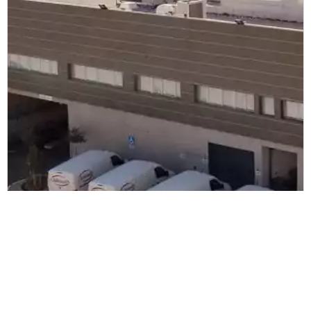
Globrands
Globrands choisit le système vocal
multimodal de ZetesMedea pour