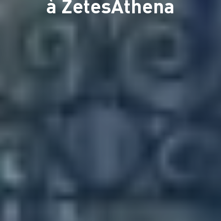
à ZetesAthena