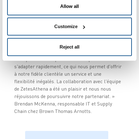
Allow all
clientèle, qui fait notre réputation. Grâce à son
module click & collect parfaitement intégré,
nous sommes en mesure de gérer efficacement
Customize
les commandes, en veillant à ce que chaque
client reçoive les articles qu'il a commandés dans
les délais, un point essentiel dans le paysage
Reject all
actuel de la vente en ligne. L'interface conviviale
de la plateforme a permis à notre personnel de
s'adapter rapidement, ce qui nous permet d'offrir
à notre fidèle clientèle un service et une
flexibilité inégalés. La collaboration avec l'équipe
de ZetesAthena a été un plaisir et nous nous
réjouissons de poursuivre notre partenariat. »
Brendan McKenna, responsable IT et Supply
Chain chez Brown Thomas Arnotts.