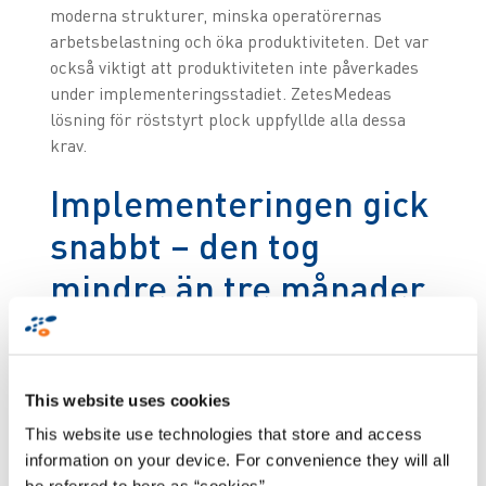
moderna strukturer, minska operatörernas
arbetsbelastning och öka produktiviteten. Det var
också viktigt att produktiviteten inte påverkades
under implementeringsstadiet. ZetesMedeas
lösning för röststyrt plock uppfyllde alla dessa
krav.
Implementeringen gick
snabbt – den tog
mindre än tre månader
Tekniken från Zetes har gjort det möjligt för
Panduro att öka antalet utförda beställningar och
This website uses cookies
nå upp till 18 000 orderrader per dag. En kritisk
faktor för att möta ökande orderingång och stödja
This website use technologies that store and access
företagets fortsatta tillväxt.
information on your device. For convenience they will all