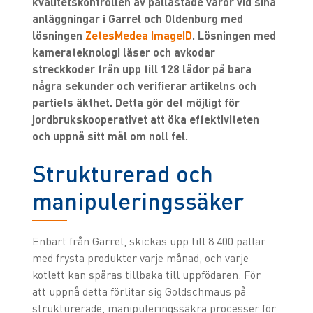
kvalitetskontrollen av pallastade varor vid sina
anläggningar i Garrel och Oldenburg med
lösningen
ZetesMedea ImageID
. Lösningen med
kamerateknologi läser och avkodar
streckkoder från upp till 128 lådor på bara
några sekunder och verifierar artikelns och
partiets äkthet. Detta gör det möjligt för
jordbrukskooperativet att öka effektiviteten
och uppnå sitt mål om noll fel.
Strukturerad och
manipuleringssäker
Enbart från Garrel, skickas upp till 8 400 pallar
med frysta produkter varje månad, och varje
kotlett kan spåras tillbaka till uppfödaren. För
att uppnå detta förlitar sig Goldschmaus på
strukturerade, manipuleringssäkra processer för