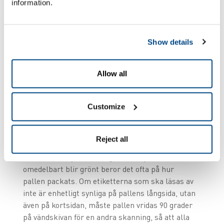
information.
Show details
Parallellt med skanningsprocessen fastställer
ZetesMedea ImageID pallens vikt och överför den
Allow all
till ERP-systemet tillsammans med all nödvändig
information. Efter några sekunder visas det
Customize
grafiskt bearbetade resultatet på skärmen. Om
allt är korrekt lyser ett trafikljus grönt och
ZetesMedea genererar automatiskt en
Reject all
masteretikett. När den är fastsatt på pallen är
den klar att flyttas till lagret. Om ljuset inte
omedelbart blir grönt beror det ofta på hur
pallen packats. Om etiketterna som ska läsas av
inte är enhetligt synliga på pallens långsida, utan
även på kortsidan, måste pallen vridas 90 grader
på vändskivan för en andra skanning, så att alla