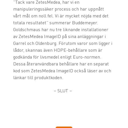
”Tack vare ZetesMedea, har vi en
manipuleringssäker process och har uppnått
vårt mål om noll fel. Vi är mycket nöjda med det
totala resultatet” summerar Buddemeyer.
Goldschmaus har nu tre liknande installationer
av ZetesMedea ImageID på sina anläggningar i
Garrel och Oldenburg. Förutom varor som ligger i
lådor, skannas även HDPE-behållare som är
godkända för livsmedel enligt Euro-normen.
Dessa återanvändbara behållare har en separat
kod som ZetesMedea ImageID också läser av och
länkar till produktkoden.
– SLUT –