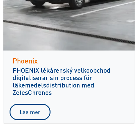
Phoenix
PHOENIX lékárenský velkoobchod
digitaliserar sin process för
läkemedelsdistribution med
ZetesChronos
Läs mer