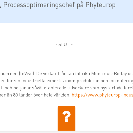
 Processoptimeringschef på Phyteurop
- SLUT -
ncernen (InVivo). De verkar från sin fabrik i Montreuil-Bellay o
n för sin industriella expertis inom produktion och formulerin
t, och betjänar såväl etablerade tillverkare som nystartade för
 mer än 80 länder över hela världen.
https://www.phyteurop-indus