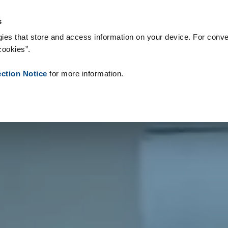
rbrukningsvaror
Referenser
Om oss
Nyheter
Kontakt
P
s
ies that store and access information on your device. For conve
cookies”.
ection Notice
for more information.