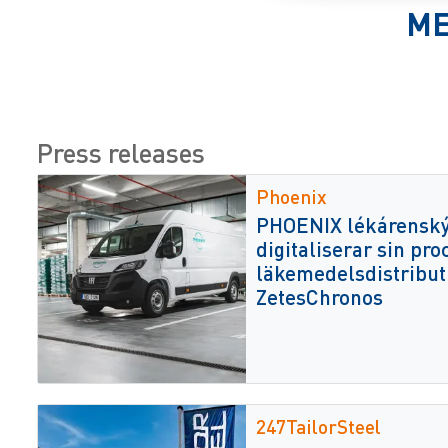
ME
Press releases
Phoenix
PHOENIX lékárenský
digitaliserar sin pro
läkemedelsdistribu
ZetesChronos
247TailorSteel