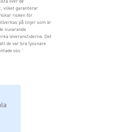
ista över de
 vilket garanterar
nskar risken för
llverkas på linjer som är
åde nuvarande
verka leveranstiderna. Det
att de var bra lyssnare
äntade oss.”
bla