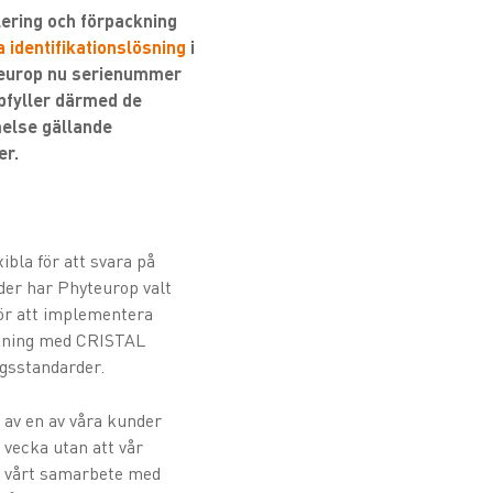
lering och förpackning
a identifikationslösning
i
yteurop nu serienummer
ppfyller därmed de
melse gällande
er.
bla för att svara på
der har Phyteurop valt
ör att implementera
lskning med CRISTAL
ngsstandarder.
 av en av våra kunder
n vecka utan att vår
ed vårt samarbete med