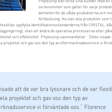
Phyteurop kan förse sina kunder med en l
serienummer som gäller för varje produkt,
äktheten för de sålda produkterna och mi
förfalskning. Nu kan alla produkter som ti
tesAtlas uppfylla identifikationsstandarderna från CRISTAL, b
 (aggregering), utan att ändra de operativa processerna eller på
bilitet och effektivitet. Phyteurop sammanfattar: ”Zetes visade 
la projektet och gav oss den typ av eftermarknadsservice vi förv
isade att de var bra lyssnare och de var flexi
ela projektet och gav oss den typ av
rknadsservice vi förväntade oss.” Florence