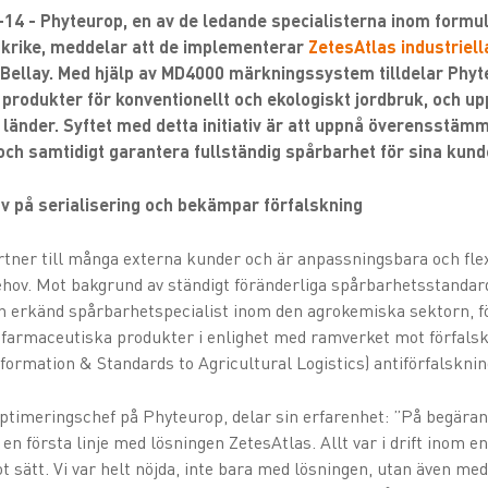
-14 - Phyteurop, en av de ledande specialisterna inom formu
nkrike, meddelar att de implementerar
ZetesAtlas industriell
l-Bellay. Med hjälp av MD4000 märkningssystem tilldelar Ph
produkter för konventionellt och ekologiskt jordbruk, och u
 länder. Syftet med detta initiativ är att uppnå överensstäm
ch samtidigt garantera fullständig spårbarhet för sina kund
av på serialisering och bekämpar förfalskning
tner till många externa kunder och är anpassningsbara och flexi
hov. Mot bakgrund av ständigt föränderliga spårbarhetsstandar
n erkänd spårbarhetspecialist inom den agrokemiska sektorn, f
ytofarmaceutiska produkter i enlighet med ramverket mot förfa
ormation & Standards to Agricultural Logistics) antiförfalskni
timeringschef på Phyteurop, delar sin erfarenhet: ”På begäran
 en första linje med lösningen ZetesAtlas. Allt var i drift inom e
 sätt. Vi var helt nöjda, inte bara med lösningen, utan även m