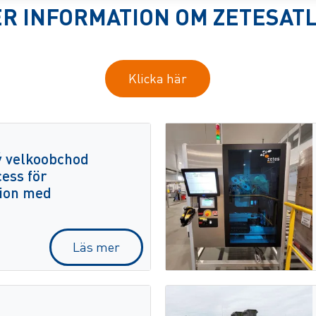
R INFORMATION OM ZETESAT
Klicka här
 velkoobchod
cess för
tion med
Läs mer