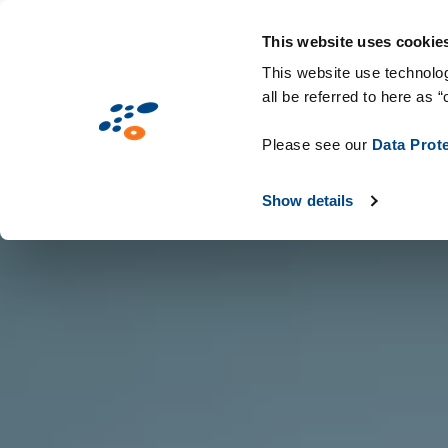
Hoppa
Lösningar
Branscher
Teknik och fö
till
This website uses cookie
huvudinnehåll
This website use technolog
all be referred to here as “
Please see our
Data Prot
Show details