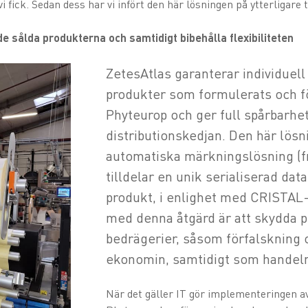
 fick. Sedan dess har vi infört den här lösningen på ytterligare tv
e sålda produkterna och samtidigt bibehålla flexibiliteten
ZetesAtlas garanterar individuell 
produkter som formulerats och f
Phyteurop och ger full spårbarh
distributionskedjan. Den här lös
automatiska märkningslösning (f
tilldelar en unik serialiserad data
produkt, i enlighet med CRISTAL-
med denna åtgärd är att skydda 
bedrägerier, såsom förfalskning 
ekonomin, samtidigt som handeln
När det gäller IT gör implementeringen a