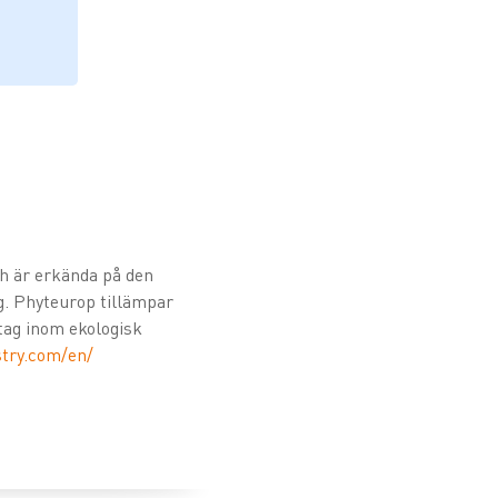
ch är erkända på den
g. Phyteurop tillämpar
etag inom ekologisk
try.com/en/