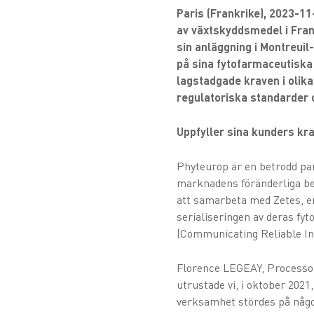
Paris (Frankrike), 2023-11
av växtskyddsmedel i Fra
sin anläggning i Montreui
på sina fytofarmaceutiska 
lagstadgade kraven i olika
regulatoriska standarder o
Uppfyller sina kunders kr
Phyteurop är en betrodd par
marknadens föränderliga be
att samarbeta med Zetes, e
serialiseringen av deras f
(Communicating Reliable Inf
Florence LEGEAY, Processop
utrustade vi, i oktober 2021,
verksamhet stördes på något