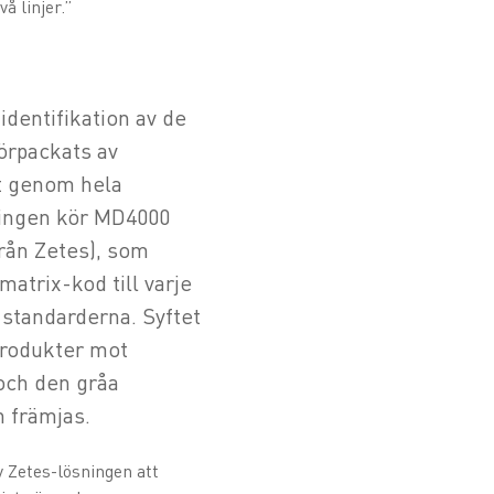
å linjer.”
identifikation av de
örpackats av
et genom hela
ningen kör MD4000
rån Zetes), som
matrix-kod till varje
standarderna. Syftet
produkter mot
och den gråa
 främjas.
v Zetes-lösningen att