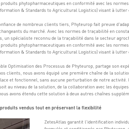
ses produits phytopharmaceutiques en conformité avec les norm
ormation & Standards to Agricultural Logistics) visant à lutter 
nfiance de nombreux clients tiers, Phyteurop fait preuve d'adapta
changeants du marché. Avec les normes de traçabilité en consta
es, un spécialiste reconnu de la traçabilité dans le secteur agr
ses produits phytopharmaceutiques en conformité avec les norm
ormation & Standards to Agricultural Logistics) visant à lutter 
le Optimisation des Processus de Phyteurop, partage son expé
nos clients, nous avons équipé une première chaîne de la soluti
place et fonctionnel, sans aucune perturbation de notre activité
soit au niveau de la solution, de la collaboration avec les équipe
nous avons étendu cette solution à deux autres chaînes supplém
produits vendus tout en préservant la flexibilité
ZetesAtlas garantit l'identification individ
formulés et conditionnés par Phyteurop, 