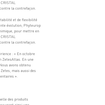
es CRISTAL
contre la contrefaçon.
bilité et de flexibilité
nte évolution, Phyteurop
ochimique, pour mettre en
es CRISTAL
contre la contrefaçon.
rience : « En octobre
on ZetesAtlas. En une
. Nous avons obtenu
s Zetes, mais aussi des
entaires ».
uelle des produits
assurant ainsi une