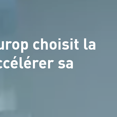
urop choisit la
ccélérer sa