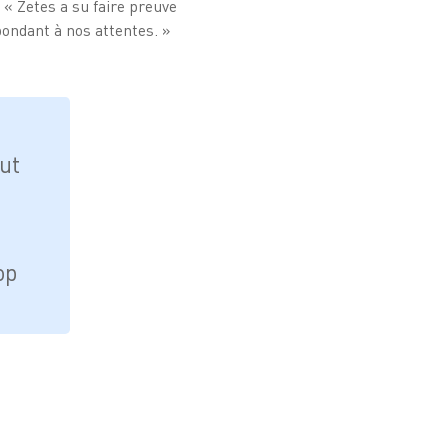
: « Zetes a su faire preuve
pondant à nos attentes. »
out
op