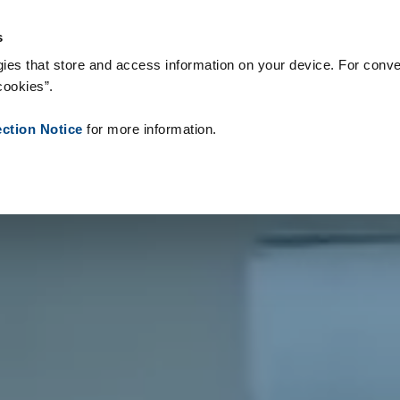
s & Consommables
Références
À propos de nous
Actualités
s
ies that store and access information on your device. For conve
cookies”.
ection Notice
for more information.