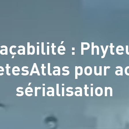
açabilité : Phyte
etesAtlas pour a
sérialisation