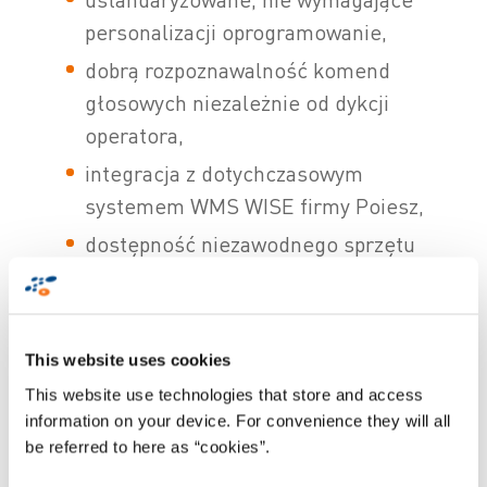
personalizacji oprogramowanie,
dobrą rozpoznawalność komend
głosowych niezależnie od dykcji
operatora,
integracja z dotychczasowym
systemem WMS WISE firmy Poiesz,
dostępność niezawodnego sprzętu
na rynku,
krótki czas interakcji między
oprogramowaniem a użytkownikiem.
This website uses cookies
Wygoda i łatwość
This website use technologies that store and access
information on your device. For convenience they will all
użytkowania
be referred to here as “cookies”.