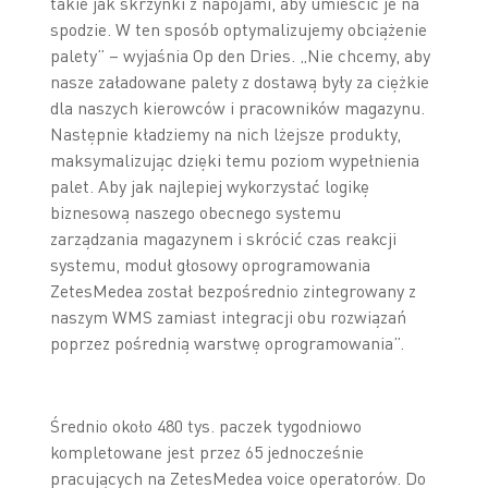
takie jak skrzynki z napojami, aby umieścić je na
spodzie. W ten sposób optymalizujemy obciążenie
palety” – wyjaśnia Op den Dries. „Nie chcemy, aby
nasze załadowane palety z dostawą były za ciężkie
dla naszych kierowców i pracowników magazynu.
Następnie kładziemy na nich lżejsze produkty,
maksymalizując dzięki temu poziom wypełnienia
palet. Aby jak najlepiej wykorzystać logikę
biznesową naszego obecnego systemu
zarządzania magazynem i skrócić czas reakcji
systemu, moduł głosowy oprogramowania
ZetesMedea został bezpośrednio zintegrowany z
naszym WMS zamiast integracji obu rozwiązań
poprzez pośrednią warstwę oprogramowania”.
Średnio około 480 tys. paczek tygodniowo
kompletowane jest przez 65 jednocześnie
pracujących na ZetesMedea voice operatorów. Do