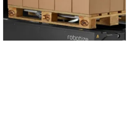
Robotize
Zetes inwestuje w Robotize,
producenta autonomicznych robotów
mobilnych