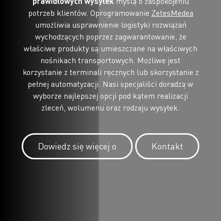
prawidłowych wysyłek
myślą o zaspokojeniu
potrzeb klientów. Oprogramowanie
ZetesMedea
umożliwia usprawnienie logistyki rozwiązań
wychodzących poprzez zagwarantowanie, że
właściwe produkty są umieszczane na właściwych
nośnikach transportowych. Możliwe jest
korzystanie z terminali ręcznych lub skorzystanie z
pełnej automatyzacji. Nasi specjaliści doradzą w
wyborze najlepszej opcji pod kątem realizacji
zleceń, wolumenu oraz rodzaju wysyłek.
Dowiedz się więcej o
Kontakt