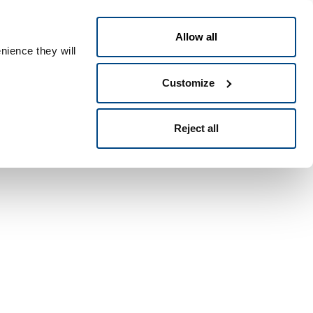
Polski
People ID
Allow all
nience they will
Customize
Reject all