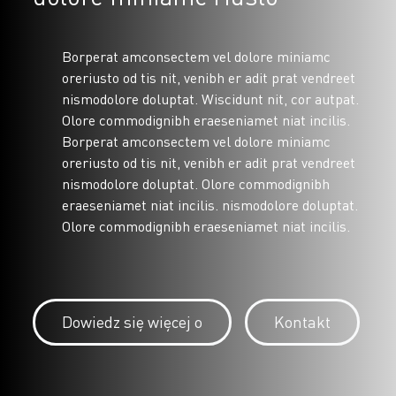
Borperat amconsectem vel dolore miniamc
oreriusto od tis nit, venibh er adit prat vendreet
nismodolore doluptat. Wiscidunt nit, cor autpat.
Olore commodignibh eraeseniamet niat incilis.
Borperat amconsectem vel dolore miniamc
oreriusto od tis nit, venibh er adit prat vendreet
nismodolore doluptat. Olore commodignibh
eraeseniamet niat incilis. nismodolore doluptat.
Olore commodignibh eraeseniamet niat incilis.
Dowiedz się więcej o
Kontakt