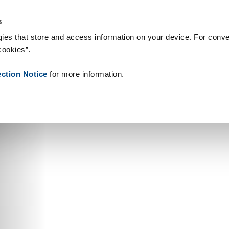
riały eksploatacyjne
Referencje
O nas
Aktualności
Kontakt
s
ies that store and access information on your device. For conve
cookies”.
ection Notice
for more information.