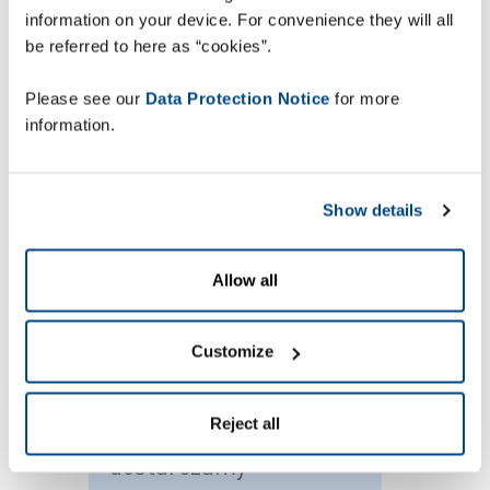
information on your device. For convenience they will all
„Nowy system ma wiele zalet: umożliwia
be referred to here as “cookies”.
elastyczne sortowanie przesyłek według różnych
tras dostarczenia, zwiększa mobilność naszych
Please see our
Data Protection Notice
for more
operatorów w magazynie oraz skraca czas
information.
sortowania przesyłek nawet o 20%. Dzięki temu
możemy szybciej dostarczać klientom przesyłki”
– komentuje Paulo Rosa.
Show details
Allow all
„Większa mobilność i
Customize
skrócenie czasu
sortowania o 20%.
Reject all
Dzięki Zetes szybciej
dostarczamy