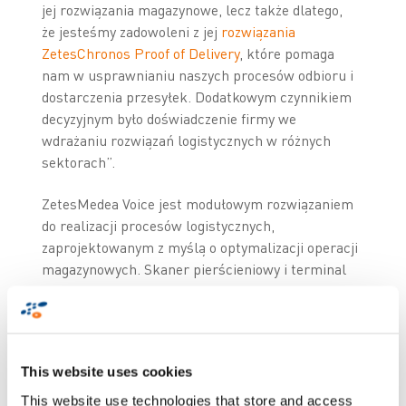
jej rozwiązania magazynowe, lecz także dlatego,
że jesteśmy zadowoleni z jej
rozwiązania
ZetesChronos Proof of Delivery
, które pomaga
nam w usprawnianiu naszych procesów odbioru i
dostarczenia przesyłek. Dodatkowym czynnikiem
decyzyjnym było doświadczenie firmy we
wdrażaniu rozwiązań logistycznych w różnych
sektorach”.
ZetesMedea Voice jest modułowym rozwiązaniem
do realizacji procesów logistycznych,
zaprojektowanym z myślą o optymalizacji operacji
magazynowych. Skaner pierścieniowy i terminal
głosowy z zestawem słuchawkowym umożliwiają
operatorom DPD skanowanie kodów paskowych
obsługiwanych przesyłek. Następnie system
głosowy instruuje operatora, gdzie należy
This website uses cookies
umieścić przesyłkę w celu jej późniejszej
dystrybucji za pomocą ZetesChronos.
This website use technologies that store and access