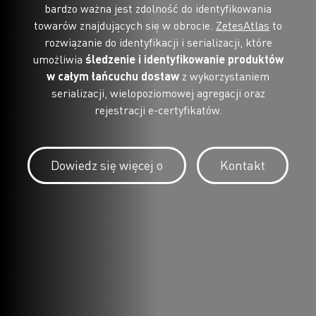
bardzo ważna jest zdolność do identyfikowania
towarów znajdujących się w obrocie.
ZetesAtlas
to
rozwiązanie do identyfikacji i serializacji, które
umożliwia
śledzenie i identyfikowanie produktów
w całym łańcuchu dostaw
z wykorzystaniem
serializacji, wielopoziomowej agregacji oraz
rejestracji e-certyfikatów.
Dowiedz się więcej o
Kontakt