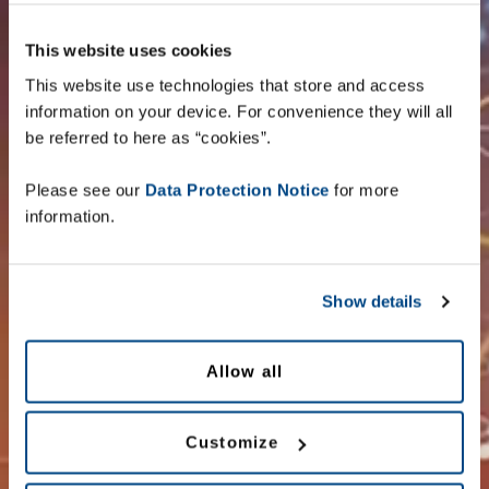
This website uses cookies
This website use technologies that store and access
information on your device. For convenience they will all
be referred to here as “cookies”.
Please see our
Data Protection Notice
for more
Zetes Poland
information.
Warszawa
Show details
ul. Annopol 4a, budynek G
+48 22 422 14 00
Allow all
Wszystkie biura
Customize