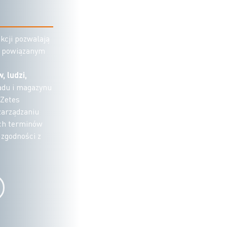
kcji pozwalają
ni powiązanym
 ludzi,
adu i magazynu
 Zetes
zarządzaniu
ych terminów
 zgodności z