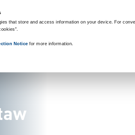
riały eksploatacyjne
Referencje
O nas
Aktualności
Kontakt
s
ies that store and access information on your device. For conve
cookies”.
w
ection Notice
for more information.
t
a
w