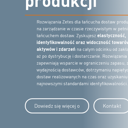
p
r
o
d
u
k
c
j
i
Rozwiązania Zetes dla łańcucha dostaw produ
na zarządzanie w czasie rzeczywistym w peł
łańcuchem dostaw. Zyskujesz
elastyczność,
identyfikowalność oraz widoczność towarów,
aktywów i zdarzeń
na całym odcinku od zakł
aż po dystrybucję i dostarczanie. Rozwiązania
zapewniają wsparcie w ograniczeniu zapasu, 
wydajnością dostawców, dotrzymaniu napięt
dostaw realizowanych na czas oraz uzyskaniu
najnowszymi standardami identyfikowalności.
Dowiedz się więcej o
Kontakt