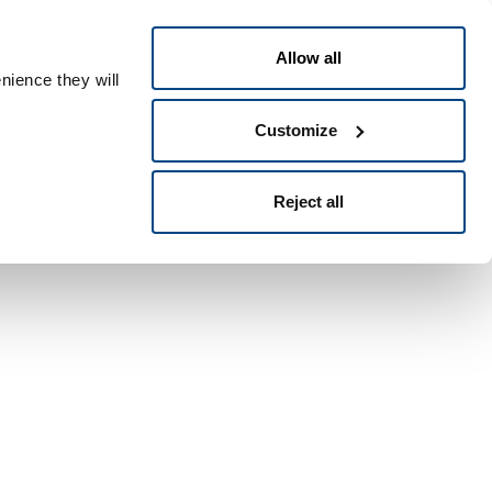
Polski
People ID
Allow all
nience they will
Customize
Reject all