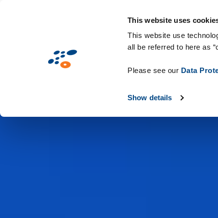
Przejdź
Rozwiązania
Branże
Technologie i ma
do
This website uses cookie
treści
This website use technolog
all be referred to here as “
Please see our
Data Prot
Show details