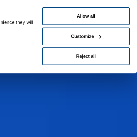
Polski
t
People ID
Allow all
nience they will
Customize
Reject all