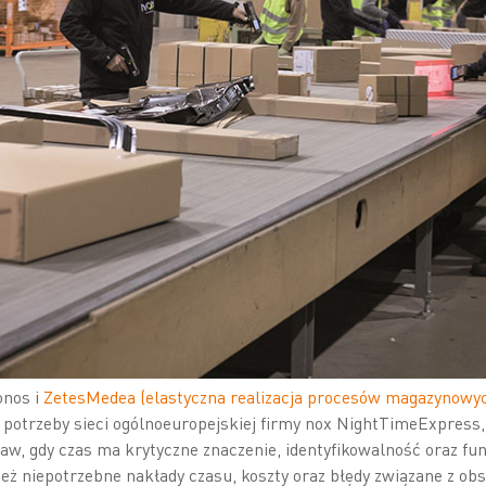
onos i
ZetesMedea (elastyczna realizacja procesów magazynowy
 potrzeby sieci ogólnoeuropejskiej firmy nox NightTimeExpress
aw, gdy czas ma krytyczne znaczenie, identyfikowalność oraz fu
eż niepotrzebne nakłady czasu, koszty oraz błędy związane z obs