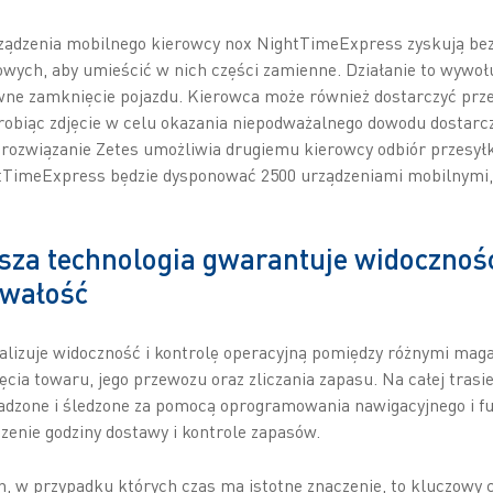
ządzenia mobilnego kierowcy nox NightTimeExpress zyskują be
wych, aby umieścić w nich części zamienne. Działanie to wywo
ne zamknięcie pojazdu. Kierowca może również dostarczyć prze
robiąc zdjęcie w celu okazania niepodważalnego dowodu dostarc
 rozwiązanie Zetes umożliwia drugiemu kierowcy odbiór przesyłk
TimeExpress będzie dysponować 2500 urządzeniami mobilnymi, 
sza technologia gwarantuje widoczność
rwałość
izuje widoczność i kontrolę operacyjną pomiędzy różnymi maga
ia towaru, jego przewozu oraz zliczania zapasu. Na całej trasie 
zone i śledzone za pomocą oprogramowania nawigacyjnego i fun
zenie godziny dostawy i kontrole zapasów.
 w przypadku których czas ma istotne znaczenie, to kluczowy c