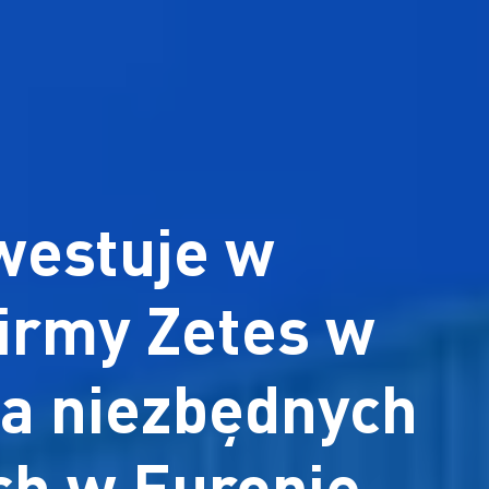
westuje w
irmy Zetes w
a niezbędnych
ch w Europie