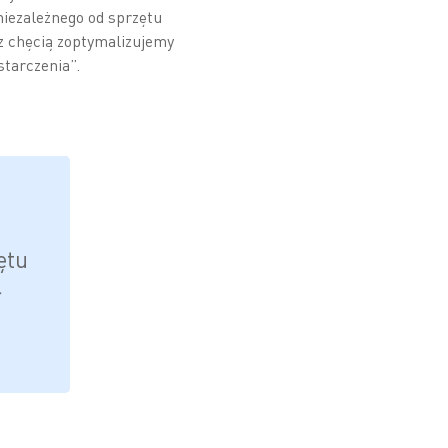
iezależnego od sprzętu
 z chęcią zoptymalizujemy
starczenia”.
ętu
r