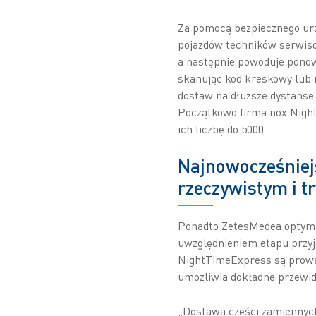
Za pomocą bezpiecznego ur
pojazdów techników serwiso
a następnie powoduje ponow
skanując kod kreskowy lub 
dostaw na dłuższe dystanse
Początkowo firma nox Night
ich liczbę do 5000.
Najnowocześniej
rzeczywistym i t
Ponadto ZetesMedea optymal
uwzględnieniem etapu przyjęc
NightTimeExpress są prowad
umożliwia dokładne przewid
„Dostawa części zamiennych,