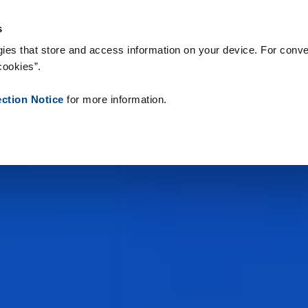
teriały eksploatacyjne
Referencje
O nas
Aktualności
Kontak
s
ies that store and access information on your device. For conve
cookies”.
ection Notice
for more information.