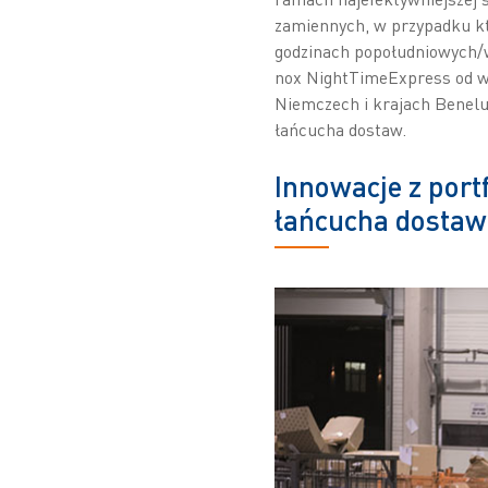
zamiennych, w przypadku któ
godzinach popołudniowych/w
nox NightTimeExpress od wi
Niemczech i krajach Benelu
łańcucha dostaw.
Innowacje z port
łańcucha dostaw