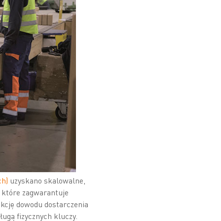
ch)
uzyskano skalowalne,
, które zagwarantuje
nkcję dowodu dostarczenia
ługą fizycznych kluczy.