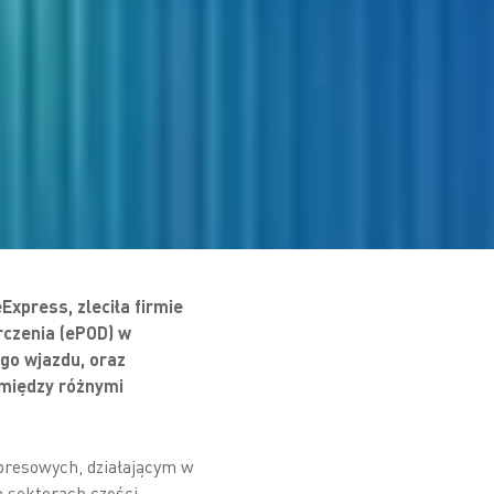
Express, zleciła firmie
rczenia (ePOD) w
go wjazdu, oraz
omiędzy różnymi
presowych, działającym w
h sektorach części