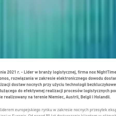
nia 2021 r. - Lider w branży logistycznej, firma nox NightTime
onos, rozwiązania w zakresie elektronicznego dowodu dosta
izacji dostaw nocnych przy użyciu technologii bezkluczykowe
użącego do efektywnej realizacji procesów logistycznych p
realizowany na terenie Niemiec, Austrii, Belgii i Holandii.
liderem europejskiego rynku w zakresie nocnych przesyłek eks
ieci w Europie. Od ponad 50 lat dostarczanie klientom w różnyc