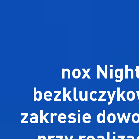
nox Nigh
bezkluczyko
zakresie dow
przy realiz