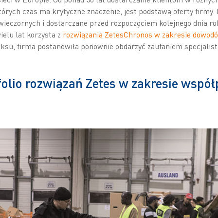
rych czas ma krytyczne znaczenie, jest podstawą oferty firmy. 
ieczornych i dostarczane przed rozpoczęciem kolejnego dnia rob
elu lat korzysta z
rozwiązania ZetesChronos w zakresie dowodó
ksu, firma postanowiła ponownie obdarzyć zaufaniem specjalistę
folio rozwiązań Zetes w zakresie wspó