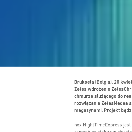
Bruksela (Belgia), 20 kwiet
Zetes wdrożenie ZetesChr
chmurze służącego do real
rozwiązania ZetesMedea sł
magazynami. Projekt będzie 
nox NightTimeExpress jest 
ramach najefektywniejszej s