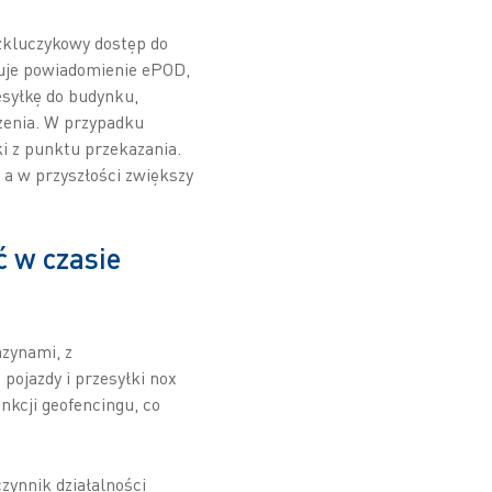
zkluczykowy dostęp do
łuje powiadomienie ePOD,
syłkę do budynku,
zenia. W przypadku
i z punktu przekazania.
a w przyszłości zwiększy
 w czasie
zynami, z
pojazdy i przesyłki nox
kcji geofencingu, co
zynnik działalności