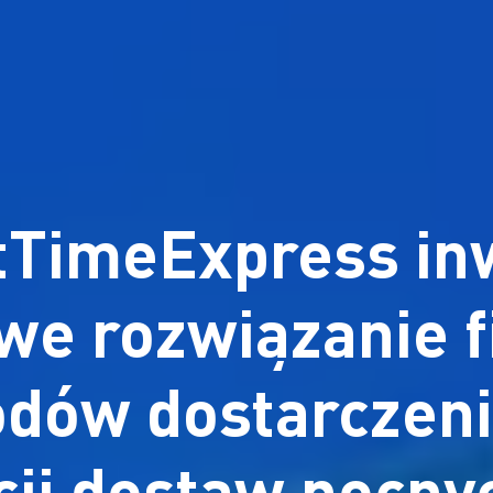
tTimeExpress in
we rozwiązanie f
odów dostarczeni
acji dostaw nocny