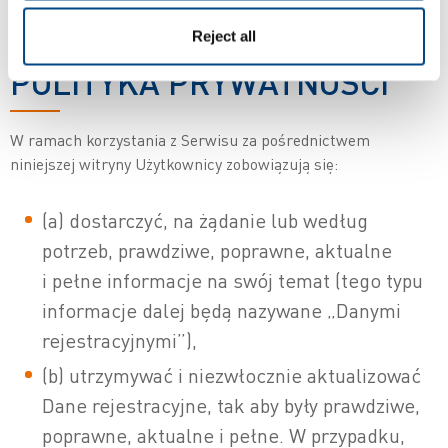
3. DANE OSOBOWE I
Reject all
POLITYKA PRYWATNOŚCI
W ramach korzystania z Serwisu za pośrednictwem
niniejszej witryny Użytkownicy zobowiązują się:
(a) dostarczyć, na żądanie lub według
potrzeb, prawdziwe, poprawne, aktualne
i pełne informacje na swój temat (tego typu
informacje dalej będą nazywane „Danymi
rejestracyjnymi”),
(b) utrzymywać i niezwłocznie aktualizować
Dane rejestracyjne, tak aby były prawdziwe,
poprawne, aktualne i pełne. W przypadku,