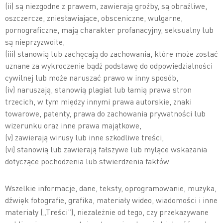
(ii) są niezgodne z prawem, zawierają groźby, są obraźliwe,
oszczercze, zniesławiające, obsceniczne, wulgarne,
pornograficzne, mają charakter profanacyjny, seksualny lub
są nieprzyzwoite,
(iii) stanowią lub zachęcają do zachowania, które może zostać
uznane za wykroczenie bądź podstawę do odpowiedzialności
cywilnej lub może naruszać prawo w inny sposób,
(iv) naruszają, stanowią plagiat lub łamią prawa stron
trzecich, w tym między innymi prawa autorskie, znaki
towarowe, patenty, prawa do zachowania prywatności lub
wizerunku oraz inne prawa majątkowe,
(v) zawierają wirusy lub inne szkodliwe treści,
(vi) stanowią lub zawierają fałszywe lub mylące wskazania
dotyczące pochodzenia lub stwierdzenia faktów.
Wszelkie informacje, dane, teksty, oprogramowanie, muzyka,
dźwięk fotografie, grafika, materiały wideo, wiadomości i inne
materiały („Treści”), niezależnie od tego, czy przekazywane