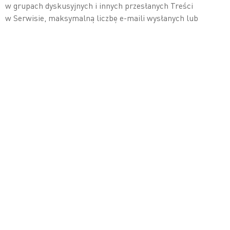
w grupach dyskusyjnych i innych przesłanych Treści
w Serwisie, maksymalną liczbę e-maili wysłanych lub
odebranych przez konto założone w ramach Serwisu,
maksymalny rozmiar e-maili wysyłanych lub odbieranych za
pośrednictwem konta w Serwisie, maksymalną przestrzeń
na dysku przydzieloną na serwerach firmy ZETES dla
każdego Użytkownika oraz maksymalną liczbę (i czas
trwania) zdarzeń dostępu do Serwisu w określonym czasie.
Firma ZETES nie ponosi odpowiedzialności za usunięcie lub
niezapisanie wiadomości i innych Treści przechowywanych
lub przesyłanych w ramach Serwisu.
10. WYŁĄCZENIE I ZMIANY
W SERWISIE
Firma ZETES zastrzega sobie prawo do wprowadzania zmian