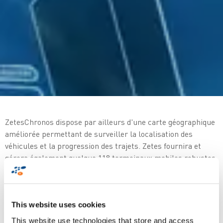
ZetesChronos dispose par ailleurs d'une carte géographique
améliorée permettant de surveiller la localisation des
véhicules et la progression des trajets. Zetes fournira et
gérera également quelque 118 termoinaux mobiles robustes,
déchargeant ainsi totalement Wesseling Logistics de cette
tâche.
Le secteur manufacturier est sous une pression constante
This website uses cookies
et doit faire face à de nombreux défis, entre les nouveaux
This website use technologies that store and access
modes de consommation, des règlementations toujours plus