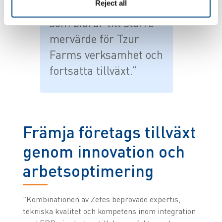
Reject all
strategiska uppgifter
som bidrar till större
mervärde för Tzur
Farms verksamhet och
fortsatta tillväxt.”
Främja företags tillväxt
genom innovation och
arbetsoptimering
”Kombinationen av Zetes beprövade expertis,
tekniska kvalitet och kompetens inom integration