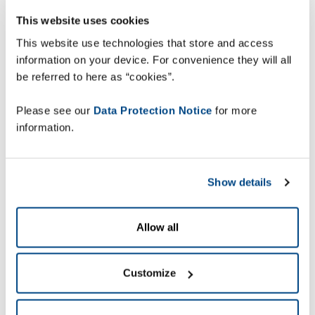
följs i realtid. Varje pallrörelse mellan
This website uses cookies
utrymmena registreras och valideras omedelbart
i Tzur Farms ERP system. Den här
This website use technologies that store and access
automatiseringen förbättrar spårbarhet,
information on your device. For convenience they will all
accelererar arbetsflöden, minskar manuell
be referred to here as “cookies”.
hantering och minimerar risken för fel i
verksamheten.
Please see our
Data Protection Notice
for more
information.
Show details
”Genom att avsevärt
minska den manuella
Allow all
arbetsinsatsen med
att spåra pallar har vi
Customize
kunnat omfördela vår
personal till mer