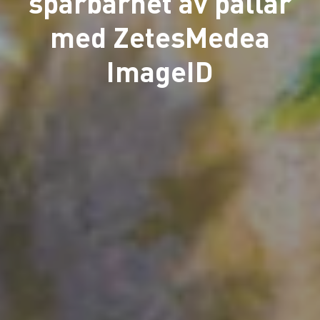
spårbarhet av pallar
med ZetesMedea
ImageID