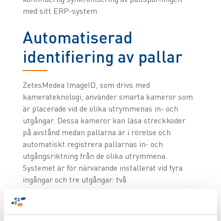
med sitt ERP-system.
Automatiserad
identifiering av pallar
ZetesMedea ImageID, som drivs med
kamerateknologi, använder smarta kameror som
är placerade vid de olika utrymmenas in- och
utgångar. Dessa kameror kan läsa streckkoder
på avstånd medan pallarna är i rörelse och
automatiskt registrera pallarnas in- och
utgångsriktning från de olika utrymmena.
Systemet är för närvarande installerat vid fyra
ingångar och tre utgångar: två
kylförvaringsutrymmen och ett sorterings- och
förpackningsutrymme. Det verifierar pallarnas
identitet och säkerställer att ERP-kommandon