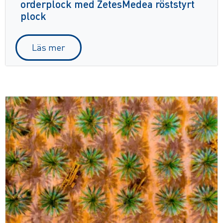
orderplock med ZetesMedea röststyrt
plock
Läs mer