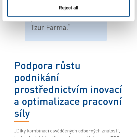
přidanou hodnotu pro
Reject all
provoz a další růst
Tzur Farma.“
Podpora růstu
podnikání
prostřednictvím inovací
a optimalizace pracovní
síly
„Díky kombinaci osvědčených odborných znalostí,