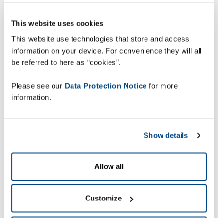
dohledatelnost, zrychluje pracovní postupy,
snižuje manuální náročnost a minimalizuje riziko
This website uses cookies
provozních chyb.
This website use technologies that store and access
information on your device. For convenience they will all
be referred to here as “cookies”.
Please see our
Data Protection Notice
for more
„Díky výraznému
information.
snížení manuální
náročnosti při
sledování palet jsme
Show details
mohli přesunout naše
zaměstnance k
Allow all
strategičtějším
úkolům, které
Customize
přinášejí větší