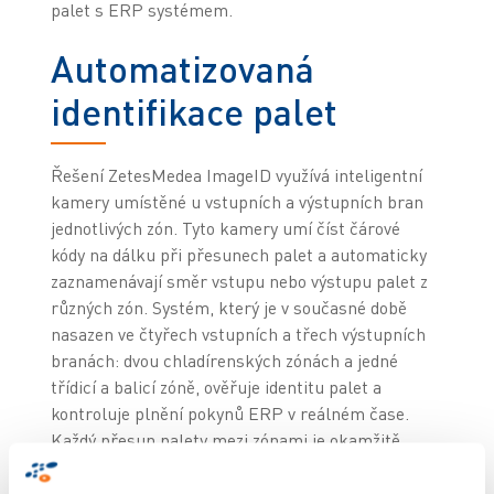
palet s ERP systémem.
Automatizovaná
identifikace palet
Řešení ZetesMedea ImageID využívá inteligentní
kamery umístěné u vstupních a výstupních bran
jednotlivých zón. Tyto kamery umí číst čárové
kódy na dálku při přesunech palet a automaticky
zaznamenávají směr vstupu nebo výstupu palet z
různých zón. Systém, který je v současné době
nasazen ve čtyřech vstupních a třech výstupních
branách: dvou chladírenských zónách a jedné
třídicí a balicí zóně, ověřuje identitu palet a
kontroluje plnění pokynů ERP v reálném čase.
Každý přesun palety mezi zónami je okamžitě
zaznamenán a ověřen v ERP systému organizace
Tzur Farma. Tato automatizace zlepšuje