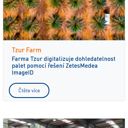
Tzur Farm
Farma Tzur digitalizuje dohledatelnost
palet pomocí řešení ZetesMedea
ImageID
Čtěte více