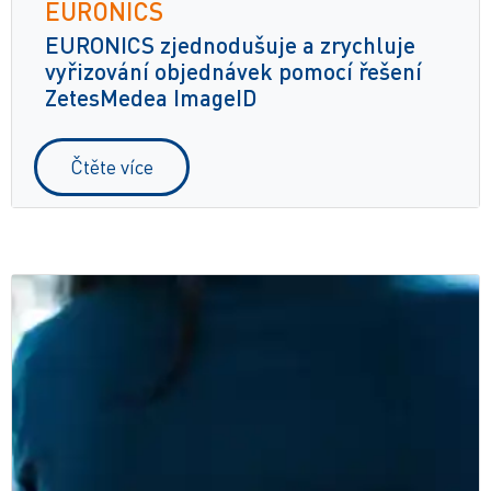
EURONICS
EURONICS zjednodušuje a zrychluje
vyřizování objednávek pomocí řešení
ZetesMedea ImageID
Čtěte více