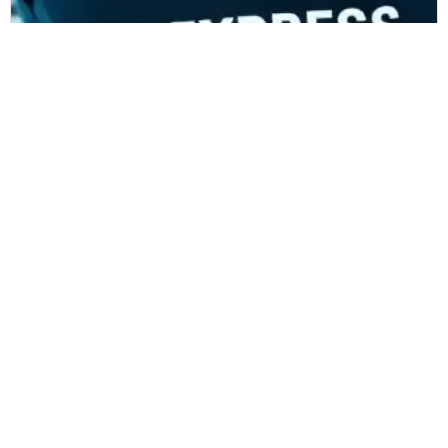
Modexpress
Společnost Modexpress optimalizovala
ověřování objednávek pomocí řešení
ZetesMedea RFID
Čtěte více