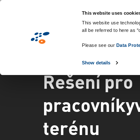
Přejít
Solutions
Oborová řešení
Technolo
k
This website uses cookie
hlavnímu
This website use technolog
all be referred to here as “
obsahu
Please see our
Data Prot
Show details
Ř
e
š
e
n
í
p
r
o
p
r
a
c
o
v
n
í
k
y
t
e
r
é
n
u