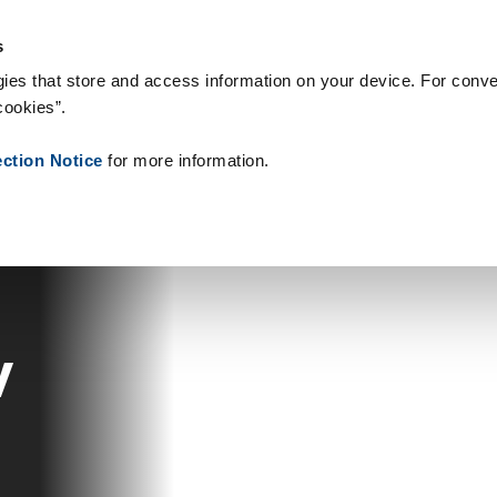
gie & Produkty
Reference
O nás
Aktuality
Kontakt
Peop
s
ies that store and access information on your device. For conve
cookies”.
ection Notice
for more information.
v