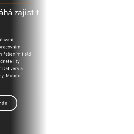
há zajistit
čování
 pracovními
m řešením field
dnete i ty
f Delivery a
ry, Mobilní
nás