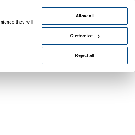
Česky
le ID
Allow all
nience they will
Customize
Reject all