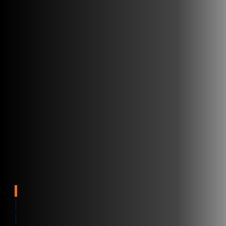
Visibility
Výhody
Zvyšte