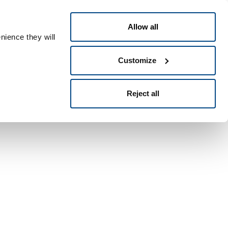
Česky
le ID
Allow all
nience they will
Customize
Reject all