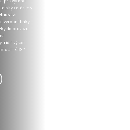
ce pro výrobu
elský řetězec v
elnost a
d výrobní linky
vky do provozu.
 na
, řídit výkon
žimu JIT/JIS?