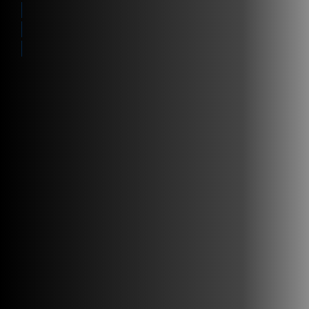
Integration
Ucelený přístup
S kým spolupracujeme