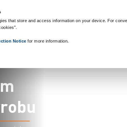
gie & Produkty
Reference
O nás
Aktuality
Kontakt
Peop
s
ies that store and access information on your device. For conve
cookies”.
c
e
l
é
m
ection Notice
for more information.
m
ý
r
o
b
u