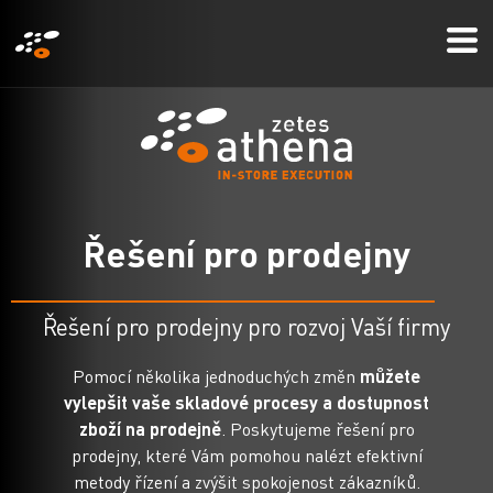
Přejít
Mo
k
Me
hlavnímu
obsahu
Ř
e
š
e
n
í
p
r
o
p
r
o
d
e
j
n
y
Řešení pro prodejny pro rozvoj Vaší firmy
Pomocí několika jednoduchých změn
můžete
vylepšit vaše skladové procesy a dostupnost
zboží na prodejně
. Poskytujeme řešení pro
prodejny, které Vám pomohou nalézt efektivní
metody řízení a zvýšit spokojenost zákazníků.