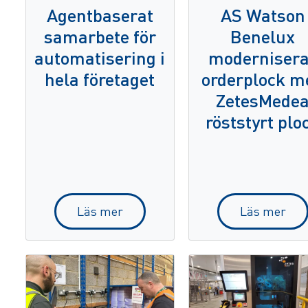
Agentbaserat
AS Watson
samarbete för
Benelux
automatisering i
moderniser
hela företaget
orderplock m
ZetesMede
röststyrt plo
Läs mer
Läs mer