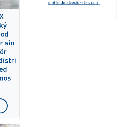
mathilde.alves@zetes.com
X
ký
hod
r sin
för
istri
ed
nos