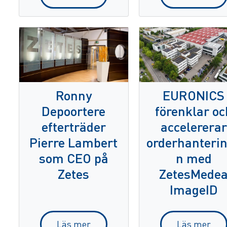
Ronny
EURONICS
Depoortere
förenklar oc
efterträder
accelererar
Pierre Lambert
orderhanteri
som CEO på
n med
Zetes
ZetesMede
ImageID
Läs mer
Läs mer