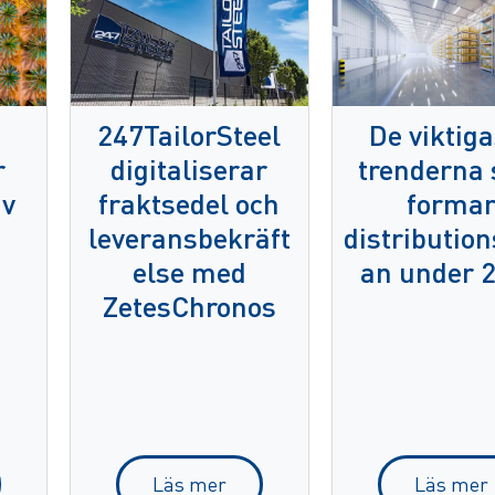
247TailorSteel
De viktiga
r
digitaliserar
trenderna
av
fraktsedel och
forma
leveransbekräft
distribution
a
else med
an under 
ZetesChronos
Läs mer
Läs mer