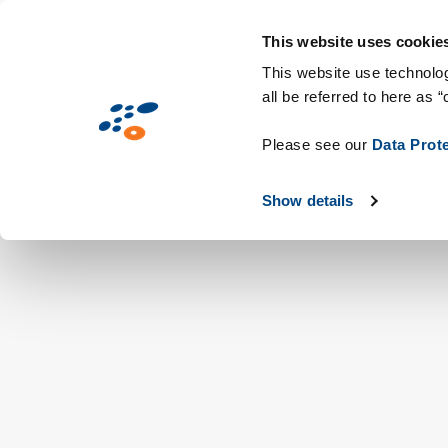
Hoppa
Lösningar
Branscher
Teknik och fö
till
This website uses cookie
huvudinnehåll
This website use technolog
all be referred to here as “
Please see our
Data Prot
Show details