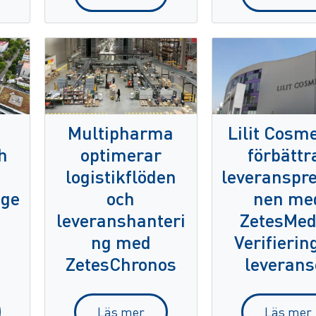
Multipharma
Lilit Cosme
h
optimerar
förbättr
logistikflöden
leveranspre
nge
och
nen me
leveranshanteri
ZetesMe
a
ng med
Verifierin
ZetesChronos
leverans
Läs mer
Läs mer