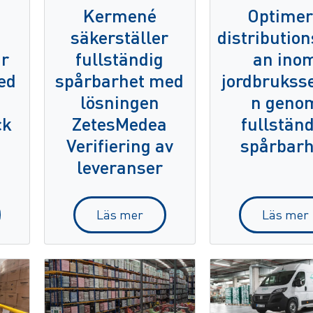
Kermené
Optime
säkerställer
distribution
ar
fullständig
an ino
ed
spårbarhet med
jordbrukss
a
lösningen
n geno
ck
ZetesMedea
fullstän
Verifiering av
spårbarh
leveranser
Läs mer
Läs mer