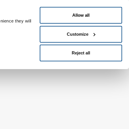
Swedish
eople ID
Allow all
nience they will
Customize
Reject all