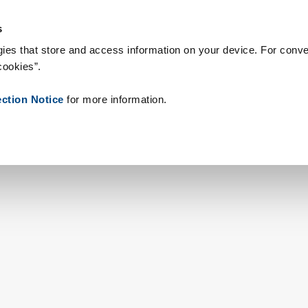
rbrukningsvaror
Referenser
Om oss
Nyheter
Kontakt
P
s
ies that store and access information on your device. For conve
cookies”.
ection Notice
for more information.