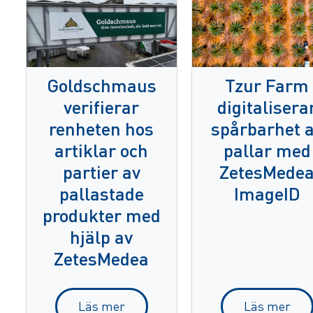
Goldschmaus
Tzur Farm
verifierar
digitalisera
renheten hos
spårbarhet 
artiklar och
pallar med
partier av
ZetesMede
pallastade
ImageID
produkter med
hjälp av
ZetesMedea
Läs mer
Läs mer