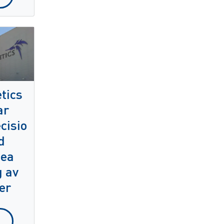
tics
ar
cisio
d
dea
g av
er