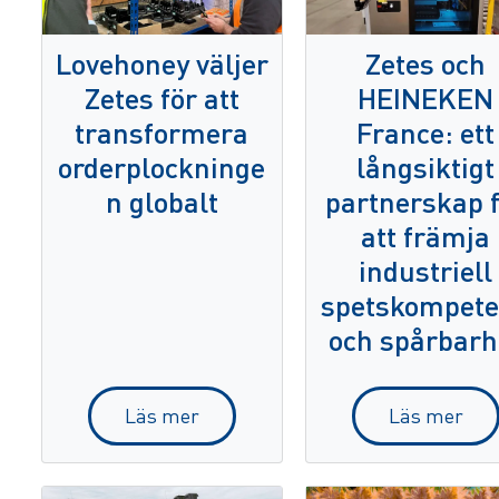
Lovehoney väljer
Zetes och
Zetes för att
HEINEKEN
transformera
France: ett
orderplockninge
långsiktigt
n globalt
partnerskap 
att främja
industriell
spetskompet
och spårbarh
Läs mer
Läs mer