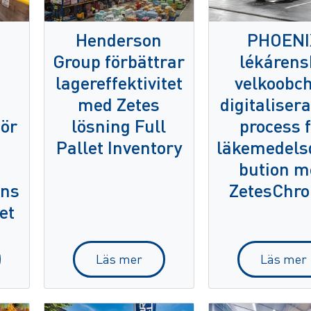
Henderson
PHOENI
Group förbättrar
lékárens
lagereffektivitet
velkoobc
med Zetes
digitalisera
för
lösning Full
process 
Pallet Inventory
läkemedelsd
bution m
ens
ZetesChro
et
Läs mer
Läs mer