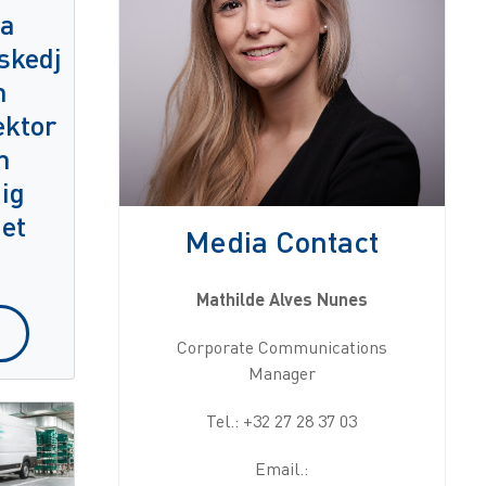
ra
skedj
m
ektor
m
dig
et
Media Contact
Mathilde Alves Nunes
Corporate Communications
Manager
Tel.: +32 27 28 37 03
Email.: