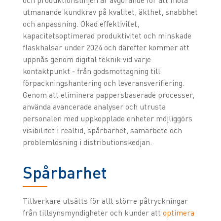
och produktionslinjen är avgörande för att möta
utmanande kundkrav på kvalitet, äkthet, snabbhet
och anpassning. Ökad effektivitet,
kapacitetsoptimerad produktivitet och minskade
flaskhalsar under 2024 och därefter kommer att
uppnås genom digital teknik vid varje
kontaktpunkt - från godsmottagning till
förpackningshantering och leveransverifiering.
Genom att eliminera pappersbaserade processer,
använda avancerade analyser och utrusta
personalen med uppkopplade enheter möjliggörs
visibilitet i realtid, spårbarhet, samarbete och
problemlösning i distributionskedjan.
Spårbarhet
Tillverkare utsätts för allt större påtryckningar
från tillsynsmyndigheter och kunder att
optimera