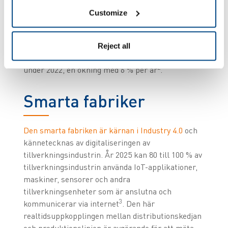
fokusera på mervärdesuppgifter, snarare än att
Customize
slösa kraft på icke-produktiva eller repetitiva
aktiviteter. Framtidsfokuserade lager utnyttjar
rörelseförmågan hos AMR:er, och medlemsländer
Reject all
i EU installerade nästa 72 000 industrirobotar
2
under 2022, en ökning med 6 % per år
.
Smarta fabriker
Den smarta fabriken är kärnan i Industry 4.0
och
kännetecknas av digitaliseringen av
tillverkningsindustrin. År 2025 kan 80 till 100 % av
tillverkningsindustrin använda IoT-applikationer,
maskiner, sensorer och andra
tillverkningsenheter som är anslutna och
3
kommunicerar via internet
. Den här
realtidsuppkopplingen mellan distributionskedjan