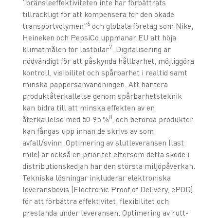
”bränsleeffektiviteten inte har förbättrats
tillräckligt för att kompensera för den ökade
6
transportvolymen”
och globala företag som Nike,
Heineken och PepsiCo uppmanar EU att höja
7
klimatmålen för lastbilar
. Digitalisering är
nödvändigt för att påskynda hållbarhet, möjliggöra
kontroll, visibilitet och spårbarhet i realtid samt
minska pappersanvändningen. Att hantera
produktåterkallelse genom spårbarhetsteknik
kan bidra till att minska effekten av en
8
återkallelse med 50-95 %
, och berörda produkter
kan fångas upp innan de skrivs av som
avfall/svinn. Optimering av slutleveransen (last
mile) är också en prioritet eftersom detta skede i
distributionskedjan har den största miljöpåverkan.
Tekniska lösningar inkluderar elektroniska
leveransbevis (Electronic Proof of Delivery, ePOD)
för att förbättra effektivitet, flexibilitet och
prestanda under leveransen. Optimering av rutt-