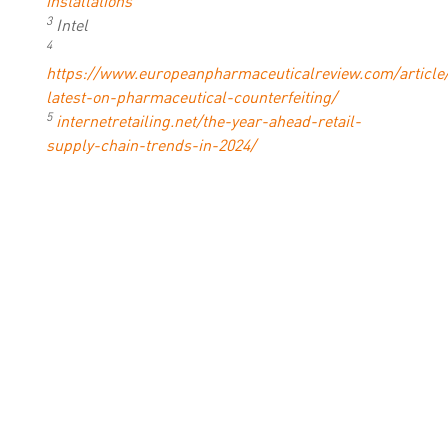
installations
3
Intel
4
https://www.europeanpharmaceuticalreview.com/article
latest-on-pharmaceutical-counterfeiting/
5
internetretailing.net/the-year-ahead-retail-
supply-chain-trends-in-2024/
6
www.weforum.org/agenda/2022/09/eu-
greenhouse-gas-emissions-transport/
7
www.transportenvironment.org/discover/nike-
heineken-and-pepsico-call-for-higher-eu-truck-
co2-standards/
8
Internationellt handelscentrum