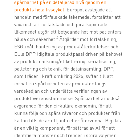
spårbarhet på en detaljerad nivå genom en
produkts hela livscykel
. Europol avslöjade att
handeln med förfalskade läkemedel fortsätter att
växa och att förfalskade och piratkopierade
läkemedel utgör ett betydande hot mot patienters
4
hälsa och säkerhet.
Åtgärder mot förfalskning,
ESG-mål, hantering av produktåterkallelser och
EU:s DPP (digitala produktpass) driver på behovet
av produktmärkning/etikettering, serialisering,
palletering och teknik för datainsamling. DPP,
som träder i kraft omkring 2026, syftar till att
förbättra spårbarheten av produkter längs
värdekedjan och underlätta verifieringen av
produktöverensstämmelse. Spårbarhet är också
avgörande för den cirkulära ekonomin, för att
kunna följa och spåra råvaror och produkter från
källan tills de är uttjänta eller återvunna. Big data
är en viktig komponent, förbättrad av AI för att
identifiera mönster och trender i stora volymer.