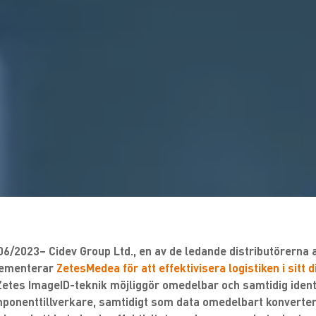
06/2023– Cidev Group Ltd., en av de ledande distributörerna 
plementerar
ZetesMedea för att effektivisera logistiken i sitt 
etes ImageID-teknik möjliggör omedelbar och samtidig identi
ponenttillverkare, samtidigt som data omedelbart konverteras