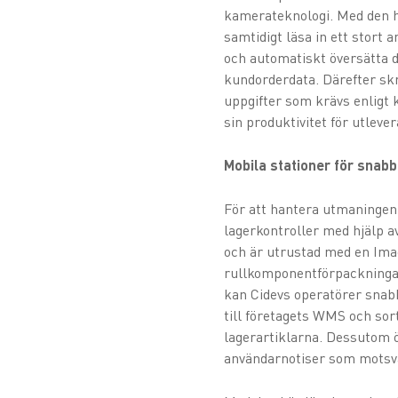
kamerateknologi. Med den hä
samtidigt läsa in ett stort 
och automatiskt översätta 
kundorderdata. Därefter skr
uppgifter som krävs enligt
sin produktivitet för utlev
Mobila stationer för snabb
För att hantera utmaningen 
lagerkontroller med hjälp av
och är utrustad med en Ima
rullkomponentförpackningar
kan Cidevs operatörer snabb
till företagets WMS och sor
lagerartiklarna. Dessutom ö
användarnotiser som motsv