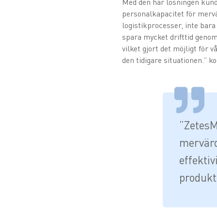
Med den här lösningen kunde
personalkapacitet för mervä
logistikprocesser, inte bara
spara mycket drifttid genom 
vilket gjort det möjligt fö
den tidigare situationen.” 
”ZetesM
mervärd
effekti
produkti