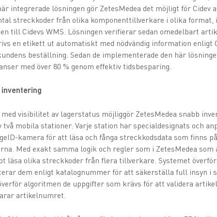
r integrerade lösningen gör ZetesMedea det möjligt för Cidev 
antal streckkoder från olika komponenttillverkare i olika format, 
den till Cidevs WMS. Lösningen verifierar sedan omedelbart ar
ivs en etikett ut automatiskt med nödvändig information enligt 
 kundens beställning. Sedan de implementerade den här lösninge
eranser med över 80 % genom effektiv tidsbesparing.
 inventering
med visibilitet av lagerstatus möjliggör ZetesMedea snabb inve
 två mobila stationer. Varje station har specialdesignats och anp
geID-kamera för att läsa och fånga streckkodsdata som finns p
na. Med exakt samma logik och regler som i ZetesMedea som an
t läsa olika streckkoder från flera tillverkare. Systemet överf
terar dem enligt katalognummer för att säkerställa full insyn i 
verför algoritmen de uppgifter som krävs för att validera artike
arar artikelnumret.