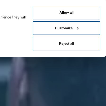
Swedish
eople ID
Allow all
nience they will
Customize
Reject all