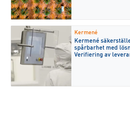
Kermené
Kermené säkerställe
spårbarhet med lös
Verifiering av lever
AI and AMR automati
Agentbaserat samarb
automatisering i hel