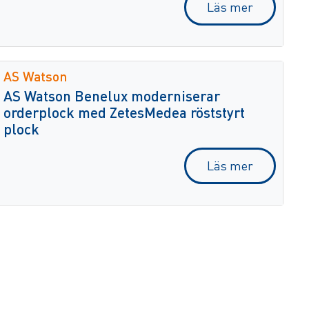
Läs mer
AS Watson
AS Watson Benelux moderniserar
orderplock med ZetesMedea röststyrt
plock
Läs mer
Lilit Cosmetics
Lilit Cosmetics förbättrar
leveransprecisionen med ZetesMedea
Verifiering av leveranser