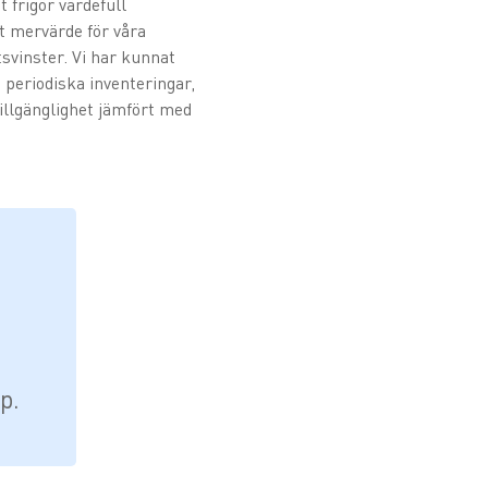
 frigör värdefull
t mervärde för våra
tsvinster. Vi har kunnat
d periodiska inventeringar,
tillgänglighet jämfört med
p.