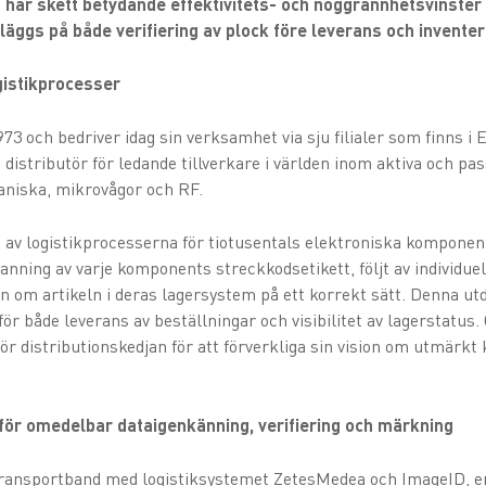
har skett betydande effektivitets- och noggrannhetsvinster 
läggs på både verifiering av plock före leverans och inventer
ogistikprocesser
73 och bedriver idag sin verksamhet via sju filialer som finns i
h distributör för ledande tillverkare i världen inom aktiva och p
aniska, mikrovågor och RF.
 av logistikprocesserna för tiotusentals elektroniska komponen
anning av varje komponents streckkodsetikett, följt av individuell
n om artikeln i deras lagersystem på ett korrekt sätt. Denna u
ör både leverans av beställningar och visibilitet av lagerstatus. 
för distributionskedjan för att förverkliga sin vision om utmärk
för omedelbar dataigenkänning, verifiering och märkning
transportband med logistiksystemet ZetesMedea och ImageID, e