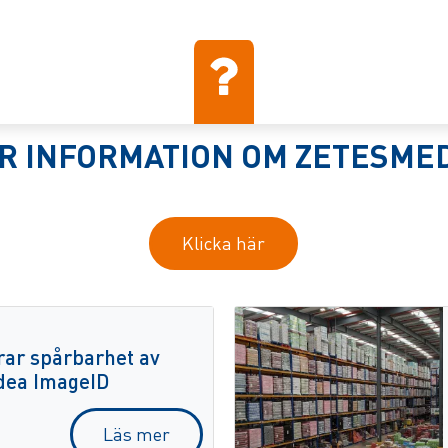
R INFORMATION OM ZETESME
Klicka här
rar spårbarhet av
dea ImageID
Läs mer