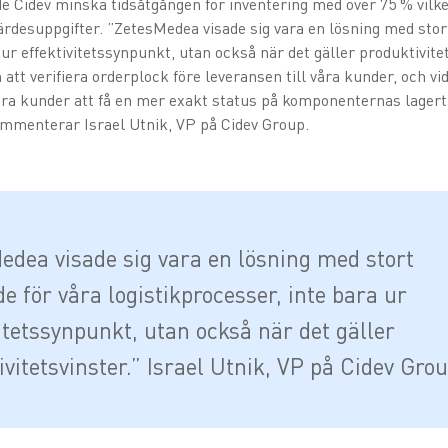
 Cidev minska tidsåtgången för inventering med över 75 % vilket
rdesuppgifter. ”ZetesMedea visade sig vara en lösning med stor
 ur effektivitetssynpunkt, utan också när det gäller produktivite
att verifiera orderplock före leveransen till våra kunder, och vi
r våra kunder att få en mer exakt status på komponenternas lager
kommenterar Israel Utnik, VP på Cidev Group.
edea visade sig vara en lösning med stort
e för våra logistikprocesser, inte bara ur
vitetssynpunkt, utan också när det gäller
vitetsvinster.” Israel Utnik, VP på Cidev Grou