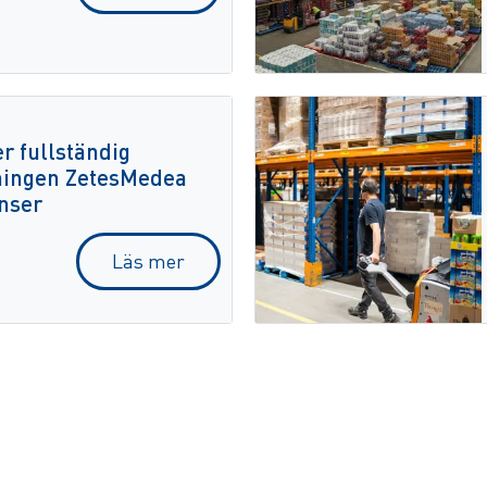
r fullständig
ningen ZetesMedea
anser
Läs mer
on
ete för
a företaget
Läs mer