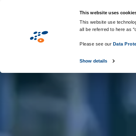
Hoppa
Lösningar
Branscher
Teknik och fö
till
This website uses cookie
huvudinnehåll
This website use technolog
all be referred to here as “
Please see our
Data Prot
Show details