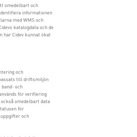
att omedelbart och
identifiera informationen
tiklarna med WMS och
Cidevs katalogdata och de
n har Cidev kunnat ökat
ntering och
assats till driftsmiljön
å band- och
vänds för verifiering
ör också omedelbart data
statusen för
luppgifter och