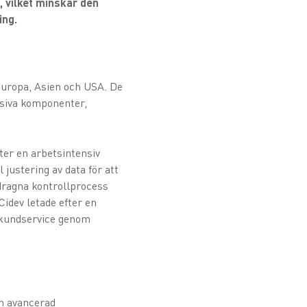
, vilket minskar den
ing.
 Europa, Asien och USA. De
assiva komponenter,
ter en arbetsintensiv
 justering av data för att
tdragna kontrollprocess
Cidev letade efter en
t kundservice genom
n avancerad