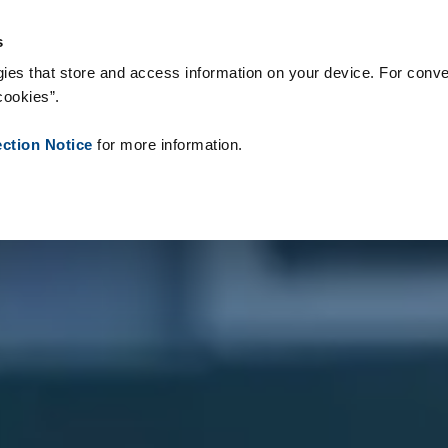
rbrukningsvaror
Referenser
Om oss
Nyheter
Kontakt
P
s
ies that store and access information on your device. For conve
cookies”.
ection Notice
for more information.