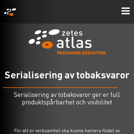
Hoppa
Mo
till
Me
huvudinnehåll
S
e
r
i
a
l
i
s
e
r
i
n
g
a
v
t
o
b
a
k
s
v
a
r
o
r
Serialisering av tobaksvaror ger er full
produktspårbarhet och visibilitet
För att er verksamhet ska kunna hantera flödet av