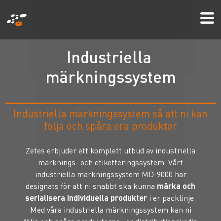
Hoppa
Mo
till
Me
huvudinnehåll
I
n
d
u
s
t
r
i
e
l
l
a
m
ä
r
k
n
i
n
g
s
s
y
s
t
e
m
Industriella märkningssystem så att ni kan
följa och spåra era produkter
Zetes erbjuder ett komplett utbud av industriella
märknings- och etiketteringssystem. Vårt
industriella märkningssystem MD-9000 har
designats för att ni snabbt ska kunna
märka och
serialisera individuella produkter
i er packlinje.
Med våra industriella märkningssystem kan ni