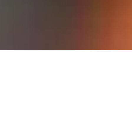
F
l
e
x
i
b
e
l
d
e
s
i
g
n
f
ö
r
b
ä
s
t
a
r
e
s
u
l
t
a
t
Den flexibla designen gör att våra
industriella märkningssystem kan
integreras med nya såväl som befintliga
packlinjer.