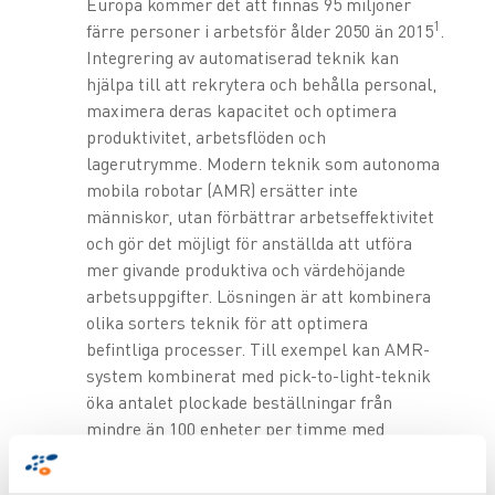
Europa kommer det att finnas 95 miljoner
1
färre personer i arbetsför ålder 2050 än 2015
.
Integrering av automatiserad teknik kan
hjälpa till att rekrytera och behålla personal,
maximera deras kapacitet och optimera
produktivitet, arbetsflöden och
lagerutrymme. Modern teknik som autonoma
mobila robotar (AMR) ersätter inte
människor, utan förbättrar arbetseffektivitet
och gör det möjligt för anställda att utföra
mer givande produktiva och värdehöjande
arbetsuppgifter. Lösningen är att kombinera
olika sorters teknik för att optimera
befintliga processer. Till exempel kan AMR-
system kombinerat med pick-to-light-teknik
öka antalet plockade beställningar från
mindre än 100 enheter per timme med
traditionella metoder till upp till 600 plockade
beställningar per timme, vilket ger en ROI