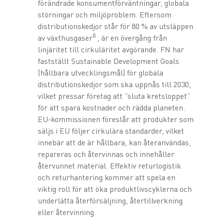
förändrade konsumentförväntningar, globala
störningar och miljöproblem. Eftersom
distributionskedjor står för 80 % av utsläppen
8
av växthusgaser
, är en övergång från
linjäritet till cirkuläritet avgörande. FN har
fastställt Sustainable Development Goals
(hållbara utvecklingsmål) för globala
distributionskedjor som ska uppnås till 2030,
vilket pressar företag att ”sluta kretsloppet”
för att spara kostnader och rädda planeten.
EU-kommissionen föreslår att produkter som
säljs i EU följer cirkulära standarder, vilket
innebär att de är hållbara, kan återanvändas,
repareras och återvinnas och innehåller
återvunnet material. Effektiv returlogistik
och returhantering kommer att spela en
viktig roll för att öka produktlivscyklerna och
underlätta återförsäljning, återtillverkning
eller återvinning.