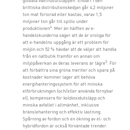
globala växthusutsläppen. Enbart i den
brittiska distributionskedjan går 4,2 miljoner
ton mat förlorad eller kastas, varav 1,5
miljoner ton går till spillo under
4
produktionen
. Mer än hälften av e-
handelskunderna säger att de är oroliga för
att e-handelns uppgång är ett problem för
miljön och 52 % hävdar att de väljer att handla
från en nätbutik framför en annan om
5
miljöpåverkan av deras leverans är lägre
. För
att förbättra sina gröna meriter och spara på
kostnader kommer lager att behöva
energihanteringssystem för att minska
elförbrukningen (och/eller använda förnybar
el), kompensera för koldioxidutsläpp och
minska avfallet i allmänhet, inklusive
bränslehantering och effektiv lastning.
Spårning av fordon och en ökning av el- och
hybridfordon är också förväntade trender.