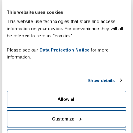
2
inom 12 månader.
This website uses cookies
This website use technologies that store and access
information on your device. For convenience they will all
be referred to here as “cookies”.
Please see our
Data Protection Notice
for more
information.
Show details
Visibilitet och spårbarhet för att
förbli konkurrenskraftig och
Allow all
flexibel
I takt med att nätverken mer komplexa har
visibilitet blivit en kritisk del av
Customize
distributionskedjans effektivitet. Men trots
detta imperativ saknar mer än hälften av