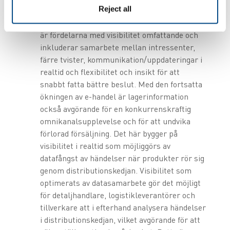
3
Reject all
företagen fortfarande fullständig visibilitet
.
Förutom att eliminera silos och blinda fläckar
är fördelarna med visibilitet omfattande och
inkluderar samarbete mellan intressenter,
färre tvister, kommunikation/uppdateringar i
realtid och flexibilitet och insikt för att
snabbt fatta bättre beslut. Med den fortsatta
ökningen av e-handel är lagerinformation
också avgörande för en konkurrenskraftig
omnikanalsupplevelse och för att undvika
förlorad försäljning. Det här bygger på
visibilitet i realtid som möjliggörs av
datafångst av händelser när produkter rör sig
genom distributionskedjan. Visibilitet som
optimerats av datasamarbete gör det möjligt
för detaljhandlare, logistikleverantörer och
tillverkare att i efterhand analysera händelser
i distributionskedjan, vilket avgörande för att