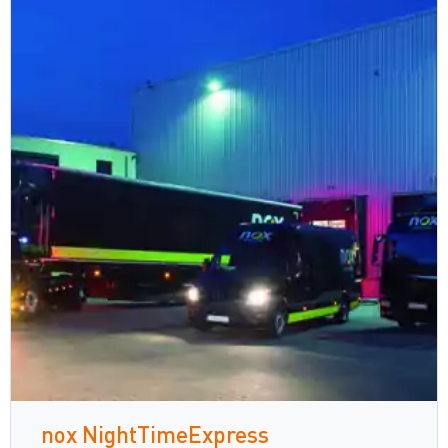
nox NightTimeExpress