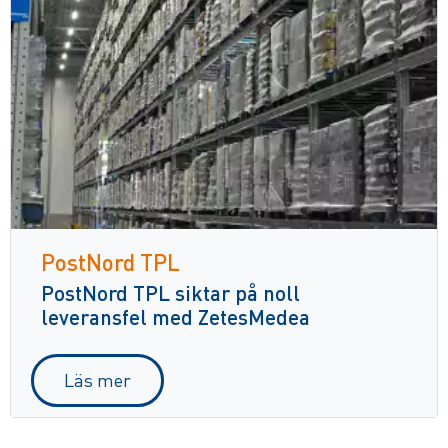
PostNord TPL
PostNord TPL siktar på noll
leveransfel med ZetesMedea
Läs mer