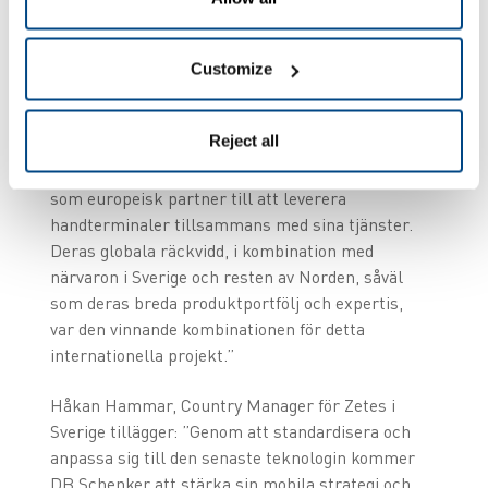
Customize
Ulf Larsson, Service Manager Mobility på DB
Reject all
Schenker kommenterar, ”För att kunna följa DB
Schenkers globala IT-strategi har vi valt Zetes
som europeisk partner till att leverera
handterminaler tillsammans med sina tjänster.
Deras globala räckvidd, i kombination med
närvaron i Sverige och resten av Norden, såväl
som deras breda produktportfölj och expertis,
var den vinnande kombinationen för detta
internationella projekt.”
Håkan Hammar, Country Manager för Zetes i
Sverige tillägger: ”Genom att standardisera och
anpassa sig till den senaste teknologin kommer
DB Schenker att stärka sin mobila strategi och