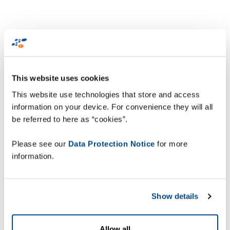
”Deras globala
räckvidd, såväl som
This website uses cookies
deras breda
This website use technologies that store and access
information on your device. For convenience they will all
produktportfölj och
be referred to here as “cookies”.
expertis, var den
vinnande
Please see our
Data Protection Notice
for more
information.
kombinationen för
detta europeiska
projekt” - Ulf Larsson,
Show details
Service Manager
Mobility
Allow all