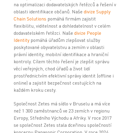
na optimalizaci dodavatelských řetězců a řešení v
oblasti identifikace občanů. Naše
divize Supply
Chain Solutions
pomáhá firmám zajistit
flexibilitu, viditelnost a dohledatelnost v celém
dodavatelském řetězci. Naše
divize People
Identity
pomáhá úřadům zlepšovat služby
poskytované obyvatelstvu a zemím v oblasti
právní identity, mobilní identifikace a hraniční
kontroly. Cílem těchto řešení je zlepšit správu
věcí veřejných, chod úřadů a život lidí
prostřednictvím efektivní správy identit (offline i
online) a zajistit bezpečnost cestujících na
každém kroku cesty.
Společnost Zetes má sídlo v Bruselu a má více
než 1 300 zaměstnanců ve 23 zemích v regionu
Evropy, Středního Východu a Afriky. V roce 2017
se společnost Zetes stala dceřinou společností
koncernu Panasonic Corporation. V roce 2024