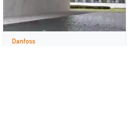
Danfoss
Danfoss nasazuje inovativní
kamerovou technologii Zetes k
odhalování chyb při doručování
Čtěte více