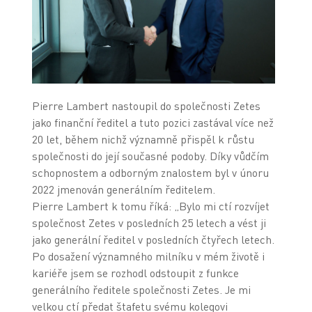
Pierre Lambert nastoupil do společnosti Zetes
jako finanční ředitel a tuto pozici zastával více než
20 let, během nichž významně přispěl k růstu
společnosti do její současné podoby. Díky vůdčím
schopnostem a odborným znalostem byl v únoru
2022 jmenován generálním ředitelem.
Pierre Lambert k tomu říká: „Bylo mi ctí rozvíjet
společnost Zetes v posledních 25 letech a vést ji
jako generální ředitel v posledních čtyřech letech.
Po dosažení významného milníku v mém životě i
kariéře jsem se rozhodl odstoupit z funkce
generálního ředitele společnosti Zetes. Je mi
velkou ctí předat štafetu svému kolegovi