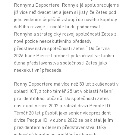
Ronnymu Depoortere. Ronny a já spolupracujeme
již více než dvacet let a jsem si jistý, že Zetes pod
jeho vedením úspěšně vstoupí do nového kapitoly
dalšího rozvoje. I nadále budu podporovat
Ronnyho a strategický rozvoj společnosti Zetes z
nové pozice neexekutivního předsedy
představenstva společnosti Zetes.“ Od června
2026 bude Pierre Lambert pokračovat ve funkci
člena představenstva společnosti Zetes jako
neexekutivní předseda.
Ronny Depoortere má více než 30 let zkušeností v
oblasti ICT, z toho téměř 25 let v oblasti řešení
pro identifikaci občanů. Do společnosti Zetes
nastoupil v roce 2002 a založil divizi People ID.
Téměř 20 let působil jako senior viceprezident
divize People ID, v dubnu 2022 se pak stal jejím
prezidentem a členem představenstva. Díky
jedinečné kombinaci vzdělání v oborech