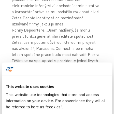
elektronické inženýrství, obchodní administrativa
a korporátní právo se mu podařilo rozvinout divizi
Zetes People Identity až do mezinárodně
uznávané firmy, jakou je dnes.
Ronny Depoortere: „Jsem nadšený, že mohu
převzít funkci generálního ředitele společnosti
Zetes. Jsem poctěn důvěrou, kterou mi projevil
náš akcionář, Panasonic Connect, a po mnoha
letech společné práce budu moci nahradit Pierra.
Těším se na spolupráci s prezidenty jednotlivých
divizí, výkonným týmem společnosti, generálními
řediteli, zaměstnanci, akcionáři, partnery a
zákazníky, abychom společně napsali další
kapitolu úspěšného rozvoje společnosti Zetes a
This website uses cookies
mohli i nadále těžit z Pierrových zkušeností v jeho
This website use technologies that store and access
nové roli.“
information on your device. For convenience they will all
be referred to here as “cookies”.
Ve stejnou dobu: