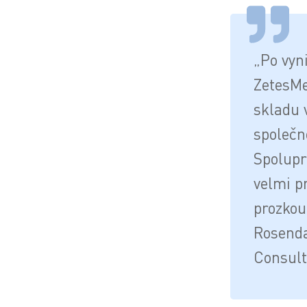
„Po vyni
ZetesMe
skladu 
společn
Spolupr
velmi p
prozkou
Rosenda
Consult