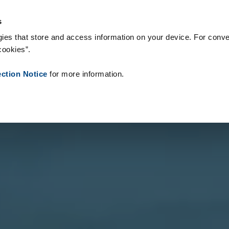
logie & Produkty
Reference
O nás
Aktuality
Kontakt
Pe
s
ies that store and access information on your device. For conve
cookies”.
ection Notice
for more information.