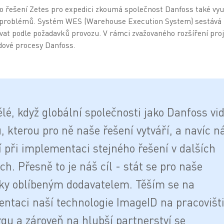
řešení Zetes pro expedici zkoumá společnost Danfoss také vyu
 problémů. Systém WES (Warehouse Execution System) sestává 
vat podle požadavků provozu. V rámci zvažovaného rozšíření pro
dové procesy Danfoss.
lé, když globální společnosti jako Danfoss vid
, kterou pro ně naše řešení vytváří, a navíc 
í při implementaci stejného řešení v dalších
ch. Přesně to je náš cíl - stát se pro naše
ky oblíbeným dodavatelem. Těším se na
ntaci naší technologie ImageID na pracovišti
gu a zároveň na hlubší partnerství se