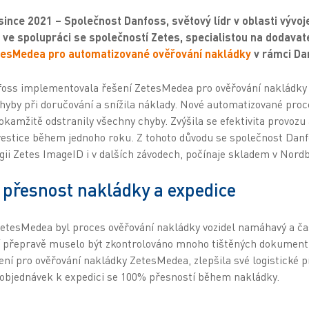
ince 2021 – Společnost Danfoss, světový lídr v oblasti vývoj
 ve spolupráci se společností Zetes, specialistou na dodavat
tesMedea pro automatizované ověřování nakládky
v rámci Da
foss implementovala řešení ZetesMedea pro ověřování nakládky
yby při doručování a snížila náklady. Nové automatizované proces
 okamžitě odstranily všechny chyby. Zvýšila se efektivita provoz
vestice během jednoho roku. Z tohoto důvodu se společnost Danfo
gii Zetes ImageID i v dalších závodech, počínaje skladem v Nord
přesnost nakládky a expedice
etesMedea byl proces ověřování nakládky vozidel namáhavý a ča
í přepravě muselo být zkontrolováno mnoho tištěných dokument
ení pro ověřování nakládky ZetesMedea, zlepšila své logistické p
 objednávek k expedici se 100% přesností během nakládky.