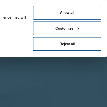
Česky
ople ID
Allow all
nience they will
Customize
Reject all