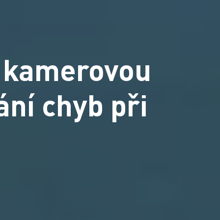
í kamerovou
ání chyb při