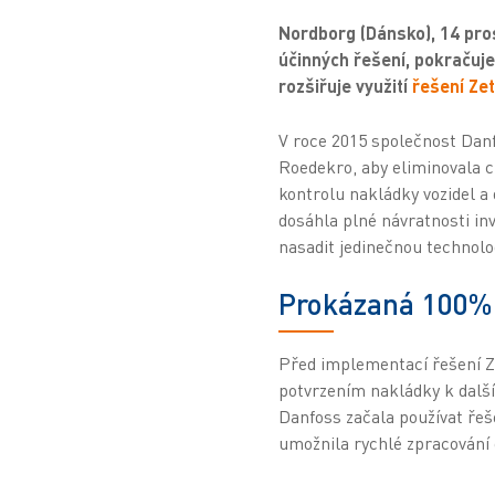
Nordborg (Dánsko), 14 pros
účinných řešení, pokračuje
rozšiřuje využití
řešení Ze
V roce 2015 společnost Dan
Roedekro, aby eliminovala ch
kontrolu nakládky vozidel a
dosáhla plné návratnosti in
nasadit jedinečnou technolo
Prokázaná 100% 
Před implementací řešení Z
potvrzením nakládky k dalš
Danfoss začala používat řeš
umožnila rychlé zpracování