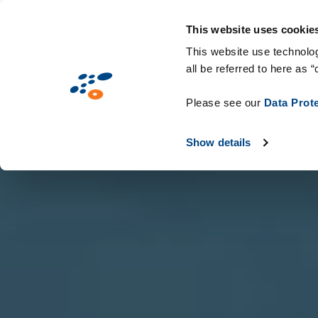
Přejít
Solutions
Oborová řešení
Techno
k
This website uses cookie
hlavnímu
This website use technolog
all be referred to here as “
obsahu
Please see our
Data Prot
Show details