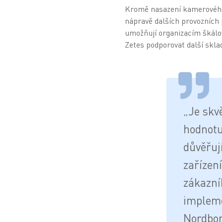
Kromě nasazení kamerového 
nápravě dalších provozních
umožňují organizacím škálo
Zetes podporovat další skla
„Je skvě
hodnotu
důvěřuj
zařízení
zákazní
impleme
Nordbor