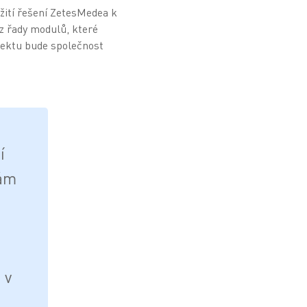
žití řešení ZetesMedea k
z řady modulů, které
jektu bude společnost
í
nám
 v