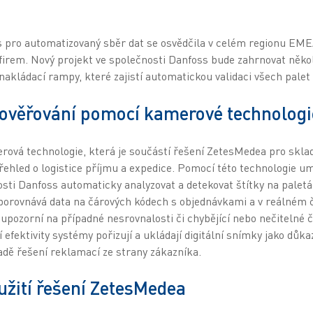
 pro automatizovaný sběr dat se osvědčila v celém regionu EMEA
firem. Nový projekt ve společnosti Danfoss bude zahrnovat něko
akládací rampy, které zajistí automatickou validaci všech palet
ověřování pomocí kamerové technologi
rová technologie, která je součástí řešení ZetesMedea pro skla
ehled o logistice příjmu a expedice. Pomocí této technologie u
sti Danfoss automaticky analyzovat a detekovat štítky na paletác
orovnává data na čárových kódech s objednávkami a v reálném č
upozorní na případné nesrovnalosti či chybějící nebo nečitelné 
 efektivity systémy pořizují a ukládají digitální snímky jako důk
adě řešení reklamací ze strany zákazníka.
yužití řešení ZetesMedea