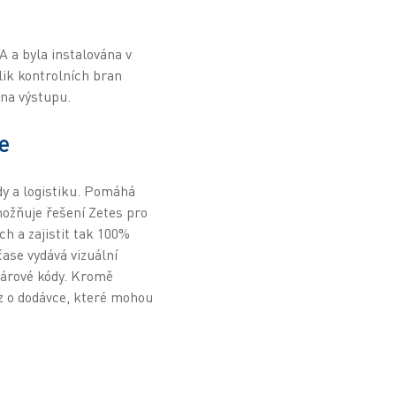
 a byla instalována v
lik kontrolních bran
 na výstupu.
e
dy a logistiku. Pomáhá
možňuje řešení Zetes pro
h a zajistit tak 100%
ase vydává vizuální
čárové kódy. Kromě
az o dodávce, které mohou