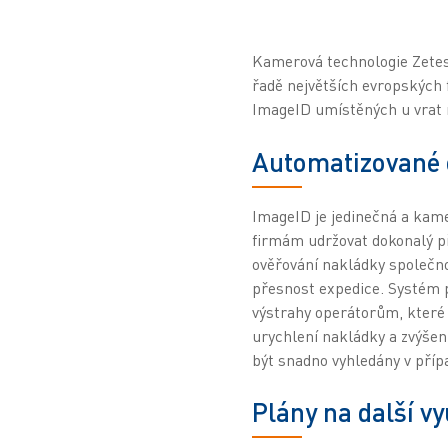
Kamerová technologie Zetes
řadě největších evropských 
ImageID umístěných u vrat n
Automatizované 
ImageID je jedinečná a kame
firmám udržovat dokonalý př
ověřování nakládky společno
přesnost expedice. Systém p
výstrahy operátorům, které 
urychlení nakládky a zvýšení
být snadno vyhledány v příp
Plány na další v