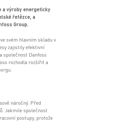
e a výroby energeticky
elské řetězce, a
nfoss Group.
 ve svém hlavním skladu v
y zajistily efektivní
u a společnost Danfoss
ss rozhodla rozšířit a
borgu.
sově náročný. Před
ů. Jakmile společnost
racovní postupy, protože