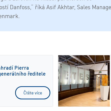
ostí Danfoss,“ říká Asif Akhtar, Sales Manage
Denmark.
hradí Pierra
generálního ředitele
Čtěte více