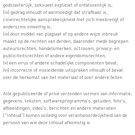
godslasterlijk, seksueel expliciet of onfatsoenlijk is;
(iii) gedrag inhoudt of aanmoedigt dat strafbaar is,
civielrechtelijke aansprakelijkheid met zich meebrengt of
anderszins onwettig is;
(iv) door middel van plagiaat of op andere wijze inbreuk
maakt op de rechten van derden, daaronder mede begrepen
auteursrechten, handelsmerken, octrooien, privacy- en
publiciteitsrechten of andere eigendomsrechten;
(v) een virus of andere schadelijke componenten bevat;
(vi) incorrecte of misleidende uitspraken inhoudt of bevat
over de herkomst van het materiaal of over andere feiten.
Alle gepubliceerde of privé verzonden vormen van informatie,
gegevens, teksten, softwareprogramma's, geluiden, foto's,
afbeeldingen, video's, berichten en andere materialen
("Inhoud") komen volledig voor verantwoordelijkheid van de
persoon van wie deze Inhoud afkomstig is.