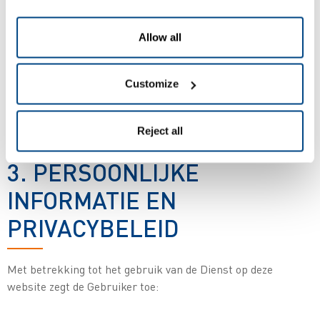
of gedistribueerde adviezen, meningen, verklaringen of
andere soorten informatie.
Allow all
De Gebruiker is volledig zelf verantwoordelijk voor het
beoordelen van de correctheid, volledigheid en bruikbaarheid
Customize
van alle meningen, adviezen, diensten, marketingmaterialen
en ander soorten gegevens die via de Dienst of in het
algemeen op het internet worden verstrekt.
Reject all
3. PERSOONLIJKE
INFORMATIE EN
PRIVACYBELEID
Met betrekking tot het gebruik van de Dienst op deze
website zegt de Gebruiker toe: