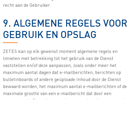
recht aan de Gebruiker.
9. ALGEMENE REGELS VOOR
GEBRUIK EN OPSLAG
ZETES kan op elk gewenst moment algemene regels en
limieten met betrekking tot het gebruik van de Dienst
vaststellen en/of deze aanpassen, zoals onder meer het
maximum aantal dagen dat e-mailberichten, berichten op
bulletinboards of andere geüploade Inhoud door de Dienst
bewaard worden, het maximum aantal e-mailberichten of de
maximale grootte van een e-mailbericht dat door een
account op de Dienst kan worden verzonden of ontvangen, de
maximale hoeveelheid schijfruimte die op de servers van
ZETES wordt toegewezen aan elke Gebruiker, en het
maximum aantal keren dat de Gebruiker binnen een
bepaalde periode toegang tot de Dienst kan krijgen (en de