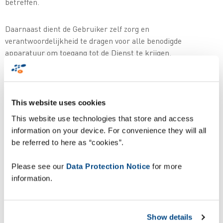
betreffen.
Daarnaast dient de Gebruiker zelf zorg en
verantwoordelijkheid te dragen voor alle benodigde
apparatuur om toegang tot de Dienst te krijgen.
Afgezien van gegevens, producten of diensten waarbij
duidelijk wordt vermeld dat deze door ZETES beschikbaar
This website uses cookies
zijn gesteld, worden er op het internet geen gegevens,
producten of diensten door ZETES aangeboden,
This website use technologies that store and access
gecontroleerd of aanbevolen.
information on your device. For convenience they will all
be referred to here as “cookies”.
Met uitzondering van de gegevens, producten of diensten
waarbij wordt vermeld dat deze door ZETES beschikbaar zijn
Please see our
Data Protection Notice
for more
gesteld, zijn de via de Dienst of op het internet aangeboden
information.
gegevens, producten en diensten niet gelieerd aan ZETES, en
ZETES doet geen uitspraken of aanbevelingen ten aanzien
van de correctheid of betrouwbaarheid van de weergegeven
Show details