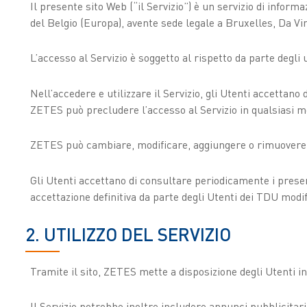
Il presente sito Web (“il Servizio”) è un servizio di infor
del Belgio (Europa), avente sede legale a Bruxelles, Da V
L’accesso al Servizio è soggetto al rispetto da parte degli u
Nell’accedere e utilizzare il Servizio, gli Utenti accettano 
ZETES può precludere l’accesso al Servizio in qualsiasi m
ZETES può cambiare, modificare, aggiungere o rimuovere q
Gli Utenti accettano di consultare periodicamente i presen
accettazione definitiva da parte degli Utenti dei TDU modif
2. UTILIZZO DEL SERVIZIO
Tramite il sito, ZETES mette a disposizione degli Utenti inf
Il Servizio potrebbe inoltre includere annunci pubblicitar