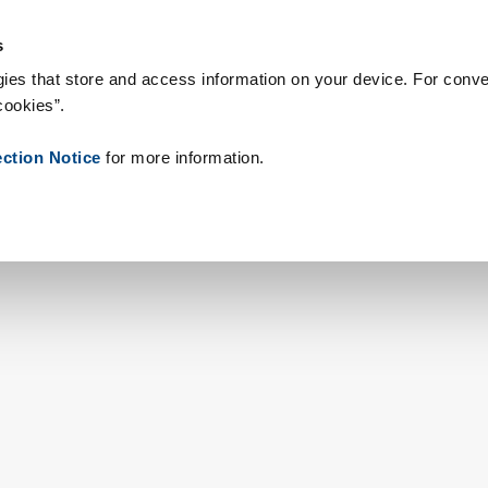
onsumabili
Case Study
Chi siamo
Notizie
Contatti
Peop
s
ies that store and access information on your device. For conve
cookies”.
ection Notice
for more information.