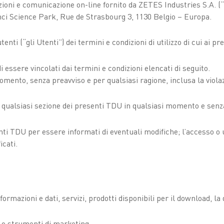
mazioni e comunicazione on-line fornito da ZETES Industries S.A. (
inci Science Park, Rue de Strasbourg 3, 1130 Belgio – Europa.
tenti (“gli Utenti”) dei termini e condizioni di utilizzo di cui ai p
di essere vincolati dai termini e condizioni elencati di seguito.
omento, senza preavviso e per qualsiasi ragione, inclusa la viola
ualsiasi sezione dei presenti TDU in qualsiasi momento e senza
ti TDU per essere informati di eventuali modifiche; l’accesso o 
icati.
ormazioni e dati, servizi, prodotti disponibili per il download, l
i o strumenti di marketing.