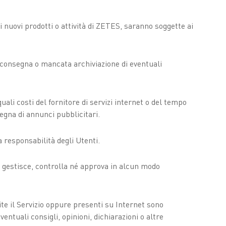
di nuovi prodotti o attività di ZETES, saranno soggette ai
a consegna o mancata archiviazione di eventuali
li costi del fornitore di servizi internet o del tempo
egna di annunci pubblicitari.
a responsabilità degli Utenti.
n gestisce, controlla né approva in alcun modo
amite il Servizio oppure presenti su Internet sono
entuali consigli, opinioni, dichiarazioni o altre