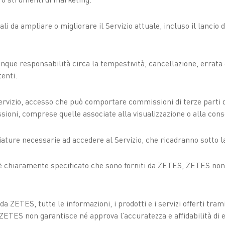
ali da ampliare o migliorare il Servizio attuale, incluso il lancio 
lunque responsabilità circa la tempestività, cancellazione, errat
enti.
rvizio, accesso che può comportare commissioni di terze parti qua
ssioni, comprese quelle associate alla visualizzazione o alla cons
hiature necessarie ad accedere al Servizio, che ricadranno sotto l
ali è chiaramente specificato che sono forniti da ZETES, ZETES no
 da ZETES, tutte le informazioni, i prodotti e i servizi offerti tr
ZETES non garantisce né approva l’accuratezza e affidabilità di ev