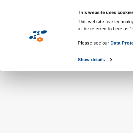
Salta
Soluzioni
Mercati
Tecnologie & C
al
This website uses cookie
contenuto
This website use technolog
all be referred to here as “
principale
Please see our
Data Prot
Show details