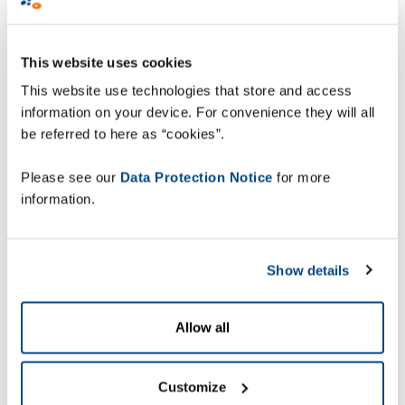
This website uses cookies
This website use technologies that store and access
information on your device. For convenience they will all
be referred to here as “cookies”.
Please see our
Data Protection Notice
for more
Unide, en ledande kooperativ livsmedelsdistributör
information.
i Spanien, har antagit
ZetesAres, en
mobilitetslösning för direktleveranser till butik
.
Utrustade med handhållna enheter kan
Show details
leveransteam dra nytta av insikter i realtid och
fullständig visibilitet över mer än 600 butiker
under olika emblem (Unide Market, Unide
Allow all
Supermercados, Unide Alimentación och Udaco),
vilket effektiviserar distributionsprocesserna och
avsevärt ökar den operativa prestandan.
Customize