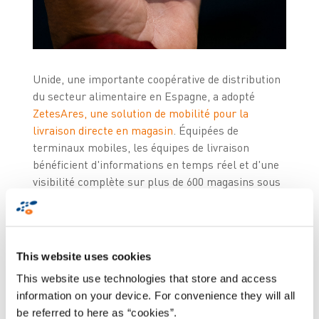
Unide, une importante coopérative de distribution
du secteur alimentaire en Espagne, a adopté
ZetesAres, une solution de mobilité pour la
livraison directe en magasin
. Équipées de
terminaux mobiles, les équipes de livraison
bénéficient d'informations en temps réel et d'une
visibilité complète sur plus de 600 magasins sous
différentes enseignes (Unide Market, Unide
Supermercados, Unide Alimentación et Udaco), ce
qui simplifie les processus de distribution et
améliore considérablement les performances
This website uses cookies
opérationnelles.
This website use technologies that store and access
information on your device. For convenience they will all
Surmonter les défis de
be referred to here as “cookies”.