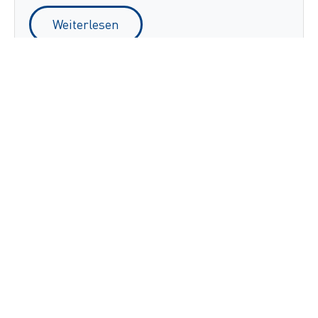
Weiterlesen
Von 600 auf Null Versandfehler und ROI
in einem Jahr mit Zetes’
Ladungsprüfungslösung