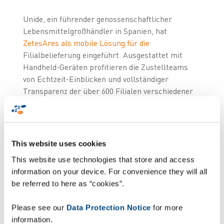
Unide, ein führender genossenschaftlicher
Lebensmittelgroßhändler in Spanien, hat
ZetesAres als mobile Lösung für die
Filialbelieferung eingeführt. Ausgestattet mit
Handheld-Geräten profitieren die Zustellteams
von Echtzeit-Einblicken und vollständiger
Transparenz der über 600 Filialen verschiedener
Ketten (Unide Market, Unide Supermercados,
Unide Alimentación und Udaco). Dadurch werden
die Vertriebsprozesse optimiert und die
betriebliche Effizienz erheblich gesteigert.
This website uses cookies
This website use technologies that store and access
Herausforderungen im
information on your device. For convenience they will all
Vertrieb meistern
be referred to here as “cookies”.
Please see our
Data Protection Notice
for more
Unide stand vor zwei großen Herausforderungen:
information.