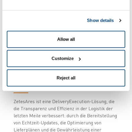
den Schwund von Mehrwegtransportbehältern
(wie Paletten, Kühlbehälter und Thermoboxen) zu
senken und den Filialen transparente Einblicke in
Show details
den Status der genauen Lieferzeiten ihrer
Bestellungen zu ermöglichen.
Allow all
Präzise Kontrolle über
Lieferungen,
Customize
Abholungen und
Reject all
Mehrwegbehälter
ZetesAres ist eine DeliveryExecution-Lösung, die
die Transparenz und Effizienz in der Logistik der
letzten Meile verbessert: durch die Bereitstellung
von Echtzeit-Updates, die Optimierung von
Lieferplänen und die Gewährleistung einer